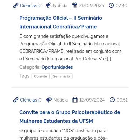
Ciências C
Notícia
21/02/2025
07:40
Ministério da Cidadania
Programação Oficial – II Seminário
Ministério da Saúde
Internacional Cebrafrica/Prame
É com grande satisfação que divulgamos a
Ministério de Minas e Energia
Programação Oficial do II Seminário Internacional
CEBRAFRICA/PRAME, realizado em conjunto com
Ministério da Ciência, Tecnologia, Inovações e Comunicações
o I Seminário Internacional Pró-Defesa V e […]
Categoria:
Oportunidades
Ministério do Meio Ambiente
Tags:
Convite
Seminário
Ministério do Turismo
Ciências C
Notícia
12/09/2024
09:51
Ministério do Desenvolvimento Regional
Convite para o Grupo Psicoterapêutico de
Mulheres Estudantes da UFSM
Controladoria-Geral da União
O grupo terapêutico “NÓS” destinado para
mulheres estudantes da graduação e pós-
Ministério da Mulher, da Família e dos Direitos Humanos