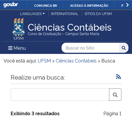
COMUNICA BR
ACESSO À INFORMAÇÃO
PARTI
Casa Civil
LANGUAGES
INTERNATIONAL
SÍTIOS DA UFSM
IR
PARA
Ciências Contábeis
Ministério da Justiça e Segurança Pública
O
Curso de Graduação – Campus Santa Maria
CONTEÚDO
Ministério da Defesa
Buscar no no Sítio
Busca
Busca:
Menu Principal do Sítio
Menu
Busc
Ministério das Relações Exteriores
Você está aqui:
UFSM
>
Ciências Contábeis
>
Busca
Ministério da Economia
Início do conteúdo
Realize uma busca:
Ministério da Infraestrutura
Ministério da Agricultura, Pecuária e Abastecimento
Exibindo 3 resultados
Página 1
Ministério da Educação