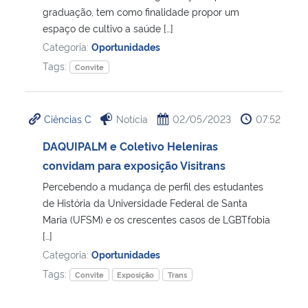
graduação, tem como finalidade propor um
espaço de cultivo a saúde […]
Secretaria-Geral
Categoria:
Oportunidades
Tags:
Convite
Secretaria de Governo
Gabinete de Segurança Institucional
Ciências C
Notícia
02/05/2023
07:52
Advocacia-Geral da União
DAQUIPALM e Coletivo Heleniras
convidam para exposição Visitrans
Banco Central do Brasil
Percebendo a mudança de perfil des estudantes
de História da Universidade Federal de Santa
Planalto
Maria (UFSM) e os crescentes casos de LGBTfobia
[…]
Categoria:
Oportunidades
Tags:
Convite
Exposição
Trans