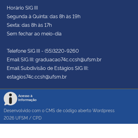
Horário SIG III
Segunda à Quinta: das 8h às 19h
Sexta: das 8h às 17h
Sem fechar ao meio-dia
Telefone SIG III - (55)3220-9260
Email SIG III: graduacao74c.ccsh@ufsm.br
Email Subdivisão de Estágios SIG III:
estagios74c.ccsh@ufsm.br
Acesso à
Informação
Desenvolvido com o CMS de código aberto
Wordpress
2026
UFSM
/
CPD