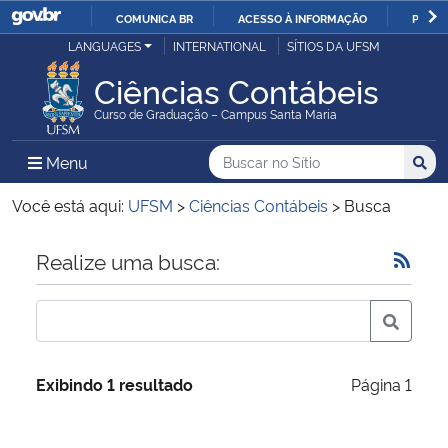
COMUNICA BR
ACESSO À INFORMAÇÃO
PARTI
Casa Civil
LANGUAGES
INTERNATIONAL
SÍTIOS DA UFSM
IR
PARA
Ciências Contábeis
Ministério da Justiça e Segurança Pública
O
Curso de Graduação – Campus Santa Maria
CONTEÚDO
Ministério da Defesa
Buscar no no Sítio
Busca
Busca:
Menu Principal do Sítio
Menu
Busc
Ministério das Relações Exteriores
Você está aqui:
UFSM
>
Ciências Contábeis
>
Busca
Ministério da Economia
Início do conteúdo
Realize uma busca:
Ministério da Infraestrutura
Ministério da Agricultura, Pecuária e Abastecimento
Exibindo 1 resultado
Página 1
Ministério da Educação