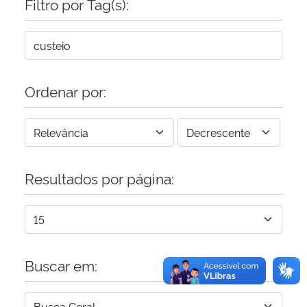
Filtro por Tag(s):
Secretaria-Geral
Secretaria de Governo
Ordenar por:
Gabinete de Segurança Institucional
Advocacia-Geral da União
Resultados por página:
Banco Central do Brasil
Planalto
Buscar em: