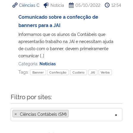
Ciências C
Notícia
05/10/2022
12:54
Ministério da Cidadania
Comunicado sobre a confecção de
Ministério da Saúde
banners para a JAI
Informamos que os alunos da Contábeis que
Ministério de Minas e Energia
apresentarão trabalho na JAI e necessitam ajuda
de custo com o banner, devem primeiramente
Ministério da Ciência, Tecnologia, Inovações e Comunicações
comunicar […]
Categoria:
Notícias
Ministério do Meio Ambiente
Tags:
Banner
Confecção
Custeio
JAI
Verba
Ministério do Turismo
Filtro por sites:
Ministério do Desenvolvimento Regional
×
Ciências Contábeis (SM)
×
Controladoria-Geral da União
Ministério da Mulher, da Família e dos Direitos Humanos