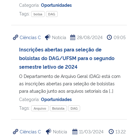
Categoria:
Oportunidades
Tags:
Secretaria-Geral
bolsa
DAG
Secretaria de Governo
Ciências C
Notícia
28/08/2024
09:05
Gabinete de Segurança Institucional
Inscrições abertas para seleção de
bolsistas do DAG/UFSM para o segundo
Advocacia-Geral da União
semestre letivo de 2024
O Departamento de Arquivo Geral (DAG) está com
Banco Central do Brasil
as inscrições abertas para seleção de bolsistas
para atuação junto aos arquivos setoriais da […]
Planalto
Categoria:
Oportunidades
Tags:
Arquivo
Bolsista
DAG
Ciências C
Notícia
11/03/2024
13:22