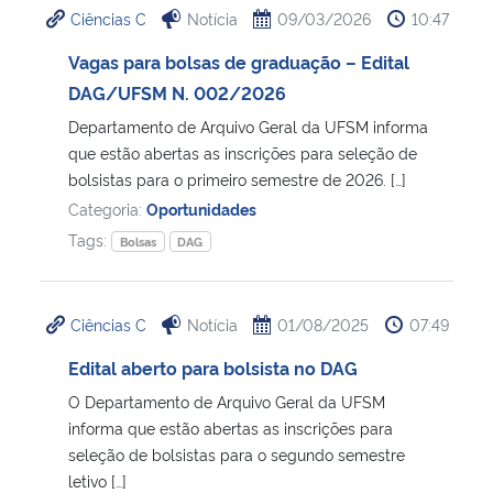
Ciências C
Notícia
09/03/2026
10:47
Ministério da Cidadania
Vagas para bolsas de graduação – Edital
Ministério da Saúde
DAG/UFSM N. 002/2026
Departamento de Arquivo Geral da UFSM informa
Ministério de Minas e Energia
que estão abertas as inscrições para seleção de
bolsistas para o primeiro semestre de 2026. […]
Ministério da Ciência, Tecnologia, Inovações e Comunicações
Categoria:
Oportunidades
Tags:
Bolsas
DAG
Ministério do Meio Ambiente
Ministério do Turismo
Ciências C
Notícia
01/08/2025
07:49
Edital aberto para bolsista no DAG
Ministério do Desenvolvimento Regional
O Departamento de Arquivo Geral da UFSM
informa que estão abertas as inscrições para
Controladoria-Geral da União
seleção de bolsistas para o segundo semestre
letivo […]
Ministério da Mulher, da Família e dos Direitos Humanos