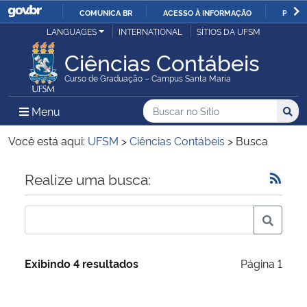
COMUNICA BR
ACESSO À INFORMAÇÃO
PARTI
Casa Civil
LANGUAGES
INTERNATIONAL
SÍTIOS DA UFSM
IR
PARA
Ciências Contábeis
Ministério da Justiça e Segurança Pública
O
Curso de Graduação – Campus Santa Maria
CONTEÚDO
Ministério da Defesa
Buscar no no Sítio
Busca
Busca:
Menu Principal do Sítio
Menu
Busc
Ministério das Relações Exteriores
Você está aqui:
UFSM
>
Ciências Contábeis
>
Busca
Ministério da Economia
Início do conteúdo
Realize uma busca:
Ministério da Infraestrutura
Ministério da Agricultura, Pecuária e Abastecimento
Exibindo 4 resultados
Página 1
Ministério da Educação