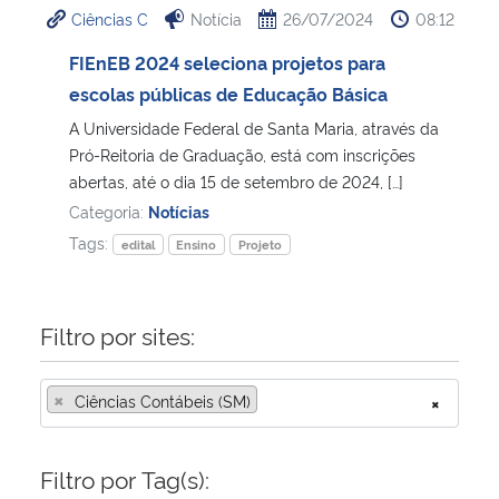
Ciências C
Notícia
26/07/2024
08:12
Ministério da Cidadania
FIEnEB 2024 seleciona projetos para
Ministério da Saúde
escolas públicas de Educação Básica
A Universidade Federal de Santa Maria, através da
Ministério de Minas e Energia
Pró-Reitoria de Graduação, está com inscrições
abertas, até o dia 15 de setembro de 2024, […]
Ministério da Ciência, Tecnologia, Inovações e Comunicações
Categoria:
Notícias
Tags:
edital
Ensino
Projeto
Ministério do Meio Ambiente
Ministério do Turismo
Filtro por sites:
Ministério do Desenvolvimento Regional
×
Ciências Contábeis (SM)
×
Controladoria-Geral da União
Filtro por Tag(s):
Ministério da Mulher, da Família e dos Direitos Humanos