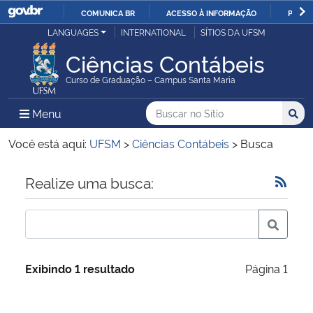
COMUNICA BR
ACESSO À INFORMAÇÃO
PARTI
Casa Civil
LANGUAGES
INTERNATIONAL
SÍTIOS DA UFSM
IR
PARA
Ciências Contábeis
Ministério da Justiça e Segurança Pública
O
Curso de Graduação – Campus Santa Maria
CONTEÚDO
Ministério da Defesa
Buscar no no Sítio
Busca
Busca:
Menu Principal do Sítio
Menu
Busc
Ministério das Relações Exteriores
Você está aqui:
UFSM
>
Ciências Contábeis
>
Busca
Ministério da Economia
Início do conteúdo
Realize uma busca:
Ministério da Infraestrutura
Ministério da Agricultura, Pecuária e Abastecimento
Exibindo 1 resultado
Página 1
Ministério da Educação