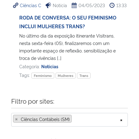
Ciências C
Notícia
04/05/2023
13:33
Ministério da Cidadania
RODA DE CONVERSA: O SEU FEMINISMO
Ministério da Saúde
INCLUI MULHERES TRANS?
No último dia da exposição itinerante Visitrans,
Ministério de Minas e Energia
nesta sexta-feira (05), finalizaremos com um
importante espaço de reflexão, sensibilização e
Ministério da Ciência, Tecnologia, Inovações e Comunicações
troca de vivências […]
Categoria:
Notícias
Ministério do Meio Ambiente
Tags:
Feminismo
Mulheres
Trans
Ministério do Turismo
Filtro por sites:
Ministério do Desenvolvimento Regional
×
Ciências Contábeis (SM)
×
Controladoria-Geral da União
Ministério da Mulher, da Família e dos Direitos Humanos