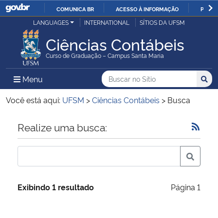
COMUNICA BR
ACESSO À INFORMAÇÃO
PARTI
Casa Civil
LANGUAGES
INTERNATIONAL
SÍTIOS DA UFSM
IR
PARA
Ciências Contábeis
Ministério da Justiça e Segurança Pública
O
Curso de Graduação – Campus Santa Maria
CONTEÚDO
Ministério da Defesa
Buscar no no Sítio
Busca
Busca:
Menu Principal do Sítio
Menu
Busc
Ministério das Relações Exteriores
Você está aqui:
UFSM
>
Ciências Contábeis
>
Busca
Ministério da Economia
Início do conteúdo
Realize uma busca:
Ministério da Infraestrutura
Ministério da Agricultura, Pecuária e Abastecimento
Exibindo 1 resultado
Página 1
Ministério da Educação