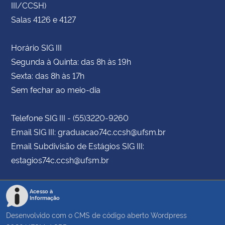
III/CCSH)
Salas 4126 e 4127
Horário SIG III
Segunda à Quinta: das 8h às 19h
Sexta: das 8h às 17h
Sem fechar ao meio-dia
Telefone SIG III - (55)3220-9260
Email SIG III: graduacao74c.ccsh@ufsm.br
Email Subdivisão de Estágios SIG III:
estagios74c.ccsh@ufsm.br
Acesso à
Informação
Desenvolvido com o CMS de código aberto
Wordpress