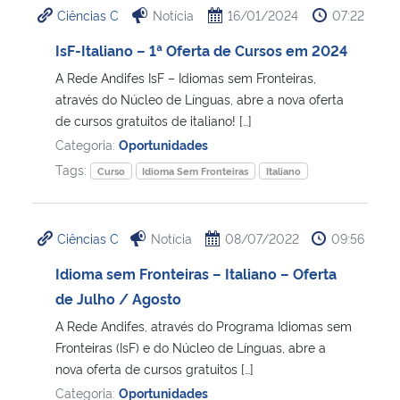
Ciências C
Notícia
16/01/2024
07:22
Ministério da Cidadania
IsF-Italiano – 1ª Oferta de Cursos em 2024
Ministério da Saúde
A Rede Andifes IsF – Idiomas sem Fronteiras,
através do Núcleo de Línguas, abre a nova oferta
Ministério de Minas e Energia
de cursos gratuitos de italiano! […]
Categoria:
Oportunidades
Ministério da Ciência, Tecnologia, Inovações e Comunicações
Tags:
Curso
Idioma Sem Fronteiras
Italiano
Ministério do Meio Ambiente
Ciências C
Notícia
08/07/2022
09:56
Ministério do Turismo
Idioma sem Fronteiras – Italiano – Oferta
de Julho / Agosto
Ministério do Desenvolvimento Regional
A Rede Andifes, através do Programa Idiomas sem
Fronteiras (IsF) e do Núcleo de Línguas, abre a
Controladoria-Geral da União
nova oferta de cursos gratuitos […]
Categoria:
Oportunidades
Ministério da Mulher, da Família e dos Direitos Humanos