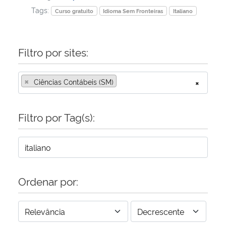
Tags:
Curso gratuito
Idioma Sem Fronteiras
Italiano
Secretaria-Geral
Filtro por sites:
Secretaria de Governo
Gabinete de Segurança Institucional
×
Ciências Contábeis (SM)
×
Advocacia-Geral da União
Filtro por Tag(s):
Banco Central do Brasil
Planalto
Ordenar por: