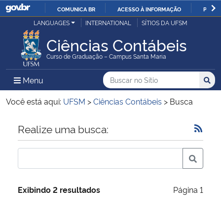
COMUNICA BR
ACESSO À INFORMAÇÃO
PARTI
Casa Civil
LANGUAGES
INTERNATIONAL
SÍTIOS DA UFSM
IR
PARA
Ciências Contábeis
Ministério da Justiça e Segurança Pública
O
Curso de Graduação – Campus Santa Maria
CONTEÚDO
Ministério da Defesa
Buscar no no Sítio
Busca
Busca:
Menu Principal do Sítio
Menu
Busc
Ministério das Relações Exteriores
Você está aqui:
UFSM
>
Ciências Contábeis
>
Busca
Ministério da Economia
Início do conteúdo
Realize uma busca:
Ministério da Infraestrutura
Ministério da Agricultura, Pecuária e Abastecimento
Exibindo 2 resultados
Página 1
Ministério da Educação