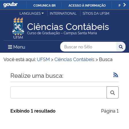
COMUNICA BR
ACESSO À INFORMAÇÃO
PARTI
Casa Civil
LANGUAGES
INTERNATIONAL
SÍTIOS DA UFSM
IR
PARA
Ciências Contábeis
Ministério da Justiça e Segurança Pública
O
Curso de Graduação – Campus Santa Maria
CONTEÚDO
Ministério da Defesa
Buscar no no Sítio
Busca
Busca:
Menu Principal do Sítio
Menu
Busc
Ministério das Relações Exteriores
Você está aqui:
UFSM
>
Ciências Contábeis
>
Busca
Ministério da Economia
Início do conteúdo
Realize uma busca:
Ministério da Infraestrutura
Ministério da Agricultura, Pecuária e Abastecimento
Exibindo 1 resultado
Página 1
Ministério da Educação