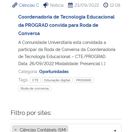
Ciências C
Notícia
23/09/2022
12:08
Ministério da Cidadania
Coordenadoria de Tecnologia Educacional
Ministério da Saúde
da PROGRAD convida para Roda de
Conversa
Ministério de Minas e Energia
A Comunidade Universitária está convidada a
participar da Roda de Conversa da Coordenadoria
Ministério da Ciência, Tecnologia, Inovações e Comunicações
de Tecnologia Educacional – CTE/PROGRAD.
Data: 26/09/2022 Modalidade: Presencial […]
Ministério do Meio Ambiente
Categoria:
Oportunidades
Tags:
CTE
Educação digital
PROGRAD
Ministério do Turismo
Roda de conversa
Ministério do Desenvolvimento Regional
Filtro por sites:
Controladoria-Geral da União
×
Ciências Contábeis (SM)
×
Ministério da Mulher, da Família e dos Direitos Humanos