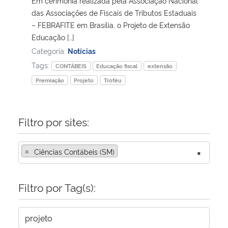
Em cerimônia realizada pela Associação Nacional
das Associações de Fiscais de Tributos Estaduais
Secretaria-Geral
– FEBRAFITE em Brasília, o Projeto de Extensão
Educação […]
Categoria:
Notícias
Secretaria de Governo
Tags:
CONTÁBEIS
Educação fiscal
extensão
Gabinete de Segurança Institucional
Premiação
Projeto
Troféu
Advocacia-Geral da União
Filtro por sites:
Banco Central do Brasil
×
Ciências Contábeis (SM)
×
Planalto
Filtro por Tag(s):