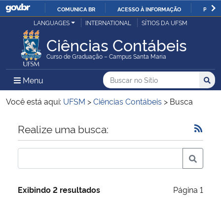
COMUNICA BR
ACESSO À INFORMAÇÃO
PARTI
Casa Civil
LANGUAGES
INTERNATIONAL
SÍTIOS DA UFSM
IR
PARA
Ciências Contábeis
Ministério da Justiça e Segurança Pública
O
Curso de Graduação – Campus Santa Maria
CONTEÚDO
Ministério da Defesa
Buscar no no Sítio
Busca
Busca:
Menu Principal do Sítio
Menu
Busc
Ministério das Relações Exteriores
Você está aqui:
UFSM
>
Ciências Contábeis
>
Busca
Ministério da Economia
Início do conteúdo
Realize uma busca:
Ministério da Infraestrutura
Ministério da Agricultura, Pecuária e Abastecimento
Exibindo 2 resultados
Página 1
Ministério da Educação