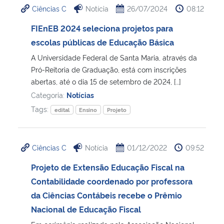
Ciências C
Notícia
26/07/2024
08:12
Ministério da Cidadania
FIEnEB 2024 seleciona projetos para
Ministério da Saúde
escolas públicas de Educação Básica
A Universidade Federal de Santa Maria, através da
Ministério de Minas e Energia
Pró-Reitoria de Graduação, está com inscrições
abertas, até o dia 15 de setembro de 2024, […]
Ministério da Ciência, Tecnologia, Inovações e Comunicações
Categoria:
Notícias
Tags:
edital
Ensino
Projeto
Ministério do Meio Ambiente
Ministério do Turismo
Ciências C
Notícia
01/12/2022
09:52
Projeto de Extensão Educação Fiscal na
Ministério do Desenvolvimento Regional
Contabilidade coordenado por professora
da Ciências Contábeis recebe o Prêmio
Controladoria-Geral da União
Nacional de Educação Fiscal
Ministério da Mulher, da Família e dos Direitos Humanos