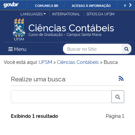
COMUNICA BR
ACESSO À INFORMAÇÃO
PARTI
Casa Civil
LANGUAGES
INTERNATIONAL
SÍTIOS DA UFSM
IR
PARA
Ciências Contábeis
Ministério da Justiça e Segurança Pública
O
Curso de Graduação – Campus Santa Maria
CONTEÚDO
Ministério da Defesa
Buscar no no Sítio
Busca
Busca:
Menu Principal do Sítio
Menu
Busc
Ministério das Relações Exteriores
Você está aqui:
UFSM
>
Ciências Contábeis
>
Busca
Ministério da Economia
Início do conteúdo
Realize uma busca:
Ministério da Infraestrutura
Ministério da Agricultura, Pecuária e Abastecimento
Exibindo 1 resultado
Página 1
Ministério da Educação