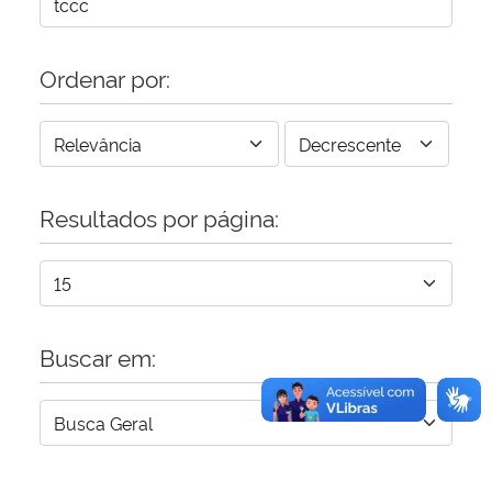
Secretaria-Geral
Ordenar por:
Secretaria de Governo
Gabinete de Segurança Institucional
Resultados por página:
Advocacia-Geral da União
Banco Central do Brasil
Planalto
Buscar em: