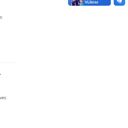
s;
-
ves;