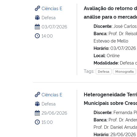
Avaliação do retorno d
Ciências E
análise para o mercado
Defesa
Discente:
José Carlos
03/07/2026
Banca:
Prof. Dr. Reiso
14:00
Estevao de Mello
Horário:
03/07/2026 
Local:
Online
Modalidade:
Defesa 
Tags:
Defesa
Monografia
Heterogeneidade Terri
Ciências E
Municipais sobre Cres
Defesa
Discente:
Fernanda Pi
29/06/2026
Banca:
Prof. Dr. Ande
15:00
Prof. Dr. Daniel Arrud
Horário:
29/06/2026 