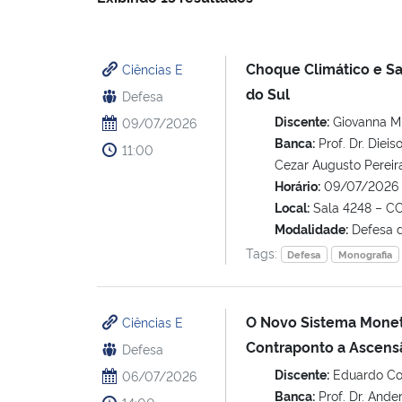
Choque Climático e Sa
Ciências E
do Sul
Defesa
Discente:
Giovanna Mu
09/07/2026
Banca:
Prof. Dr. Dieis
11:00
Cezar Augusto Pereir
Horário:
09/07/2026 
Local:
Sala 4248 – C
Modalidade:
Defesa 
Tags:
Defesa
Monografia
O Novo Sistema Monetá
Ciências E
Contraponto a Ascensã
Defesa
Discente:
Eduardo Con
06/07/2026
Banca:
Prof. Dr. Ander