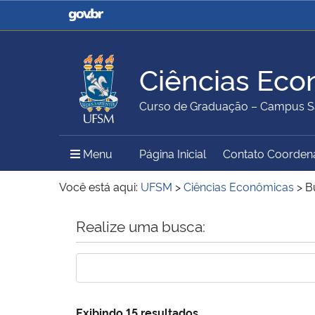
Casa Civil
Ministério da Justiça e
Segurança Pública
Ciências Eco
Ministério da Agricultura,
Ministério da Educação
Curso de Graduação – Campus S
Pecuária e Abastecimento
Menu Principal do Sítio
Menu
Página Inicial
Contato Coorden
Ministério do Meio Ambiente
Ministério do Turismo
Você está aqui:
UFSM
>
Ciências Econômicas
>
B
Início do conteúdo
Realize uma busca:
Secretaria de Governo
Gabinete de Segurança
Institucional
Exibindo 15 resultados