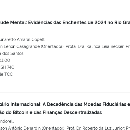
úde Mental: Evidências das Enchentes de 2024 no Rio Gr
naretto Amaral Copetti
on Lenon Casagrande (Orientador); Profa. Dra. Kalinca Léia Becker; Pro
a dos Santos
11:00
CSH 74C
de TCC
rio Internacional: A Decadência das Moedas Fiduciárias 
o do Bitcoin e das Finanças Descentralizadas
dorelli
son Antônio Denardin (Orientador); Prof. Dr. Roberto da Luz Junior; Pr