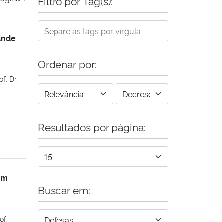
Filtro por Tag(s):
ande
Ordenar por:
f. Dr.
Resultados por página:
em
Buscar em:
of.