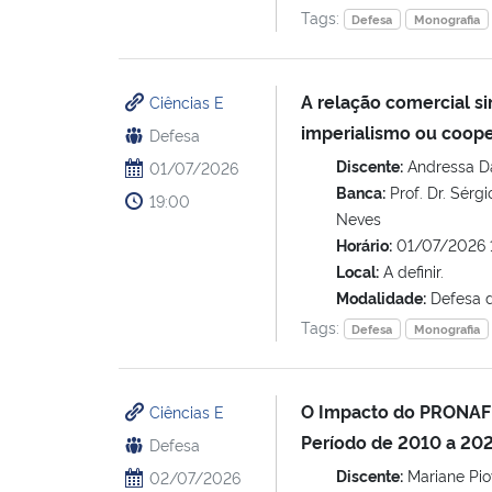
Tags:
Defesa
Monografia
A relação comercial si
Ciências E
imperialismo ou coop
Defesa
Discente:
Andressa Da
01/07/2026
Banca:
Prof. Dr. Sérgi
19:00
Neves
Horário:
01/07/2026 
Local:
A definir.
Modalidade:
Defesa 
Tags:
Defesa
Monografia
O Impacto do PRONAF 
Ciências E
Período de 2010 a 20
Defesa
Discente:
Mariane Pio
02/07/2026