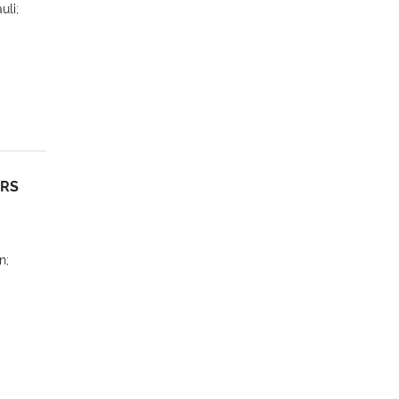
uli;
 RS
n;