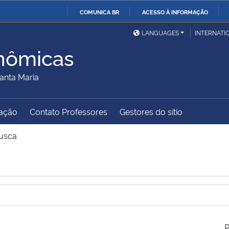
COMUNICA BR
ACESSO À INFORMAÇÃO
Ministério da Defesa
Ministério das Relações
Mini
IR
LANGUAGES
INTERNATI
Exteriores
PARA
nômicas
O
Ministério da Cidadania
Ministério da Saúde
Mini
CONTEÚDO
anta Maria
ação
Contato Professores
Gestores do sítio
Ministério do
Controladoria-Geral da
Mini
Desenvolvimento Regional
União
Famí
usca
Hum
Advocacia-Geral da União
Banco Central do Brasil
Plan
P