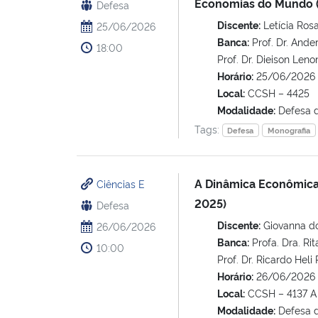
Economias do Mundo 
Defesa
Discente:
Letícia Ros
25/06/2026
Banca:
Prof. Dr. Ander
18:00
Prof. Dr. Dieison Len
Horário:
25/06/2026 
Local:
CCSH – 4425
Modalidade:
Defesa 
Tags:
Defesa
Monografia
A Dinâmica Econômica e
Ciências E
2025)
Defesa
Discente:
Giovanna do
26/06/2026
Banca:
Profa. Dra. Rit
10:00
Prof. Dr. Ricardo Heli
Horário:
26/06/2026 
Local:
CCSH – 4137 A
Modalidade:
Defesa 