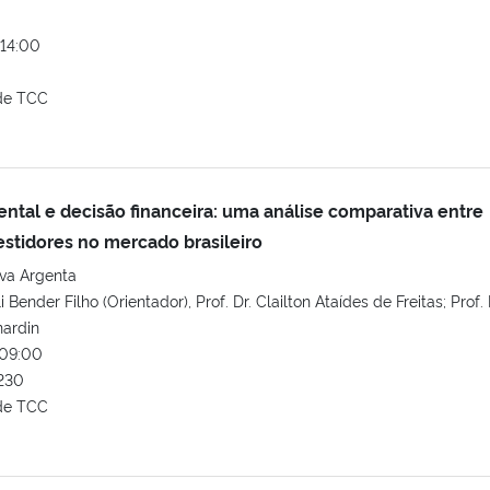
14:00
de TCC
al e decisão financeira: uma análise comparativa entre
estidores no mercado brasileiro
va Argenta
i Bender Filho (Orientador), Prof. Dr. Clailton Ataídes de Freitas; Prof. 
nardin
09:00
230
de TCC