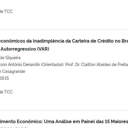
de TCC
onômicos da Inadimplência da Carteira de Crédito no Bra
 Autorregressivo (VAR)
de Siqueira
son Antônio Denardin (Orientador); Prof. Dr. Clailton Ataídes de Freita
on Casagrande
19:15
de TCC
cimento Econômico: Uma Análise em Painel das 15 Maiore