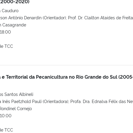
(2000-2020)
a Cauduro
son Antônio Denardin (Orientador); Prof. Dr. Clailton Ataídes de Freita
on Casagrande
18:00
de TCC
 Territorial da Pecanicultura no Rio Grande do Sul (2005
s Santos Albineli
a Inês Paetzhold Pauli (Orientadora); Profa. Dra. Ednalva Félix das Ne
 Rondinel Cornejo
10:00
de TCC