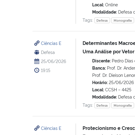
Local:
Online
Modalidade:
Defesa 
Tags:
Defesa
Monografia
Determinantes Macroec
Ciências E
Uma Análise por Vetor
Defesa
Discente:
Pedro Dias 
25/06/2026
Banca:
Prof. Dr. Ander
19:15
Prof. Dr. Dieison Len
Horário:
25/06/2026 
Local:
CCSH – 4425
Modalidade:
Defesa 
Tags:
Defesa
Monografia
Protecionismo e Cres
Ciências E