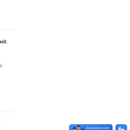
sil:
s;
s