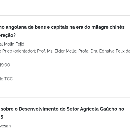
no angolana de bens e capitais na era do milagre chinês:
eração?
l Molin Feijó
o Prieb (orientador); Prof. Ms. Elder Mello; Profa. Dra. Ednalva Felix d
19:00
de TCC
sobre o Desenvolvimento do Setor Agrícola Gaúcho no
25
vesan