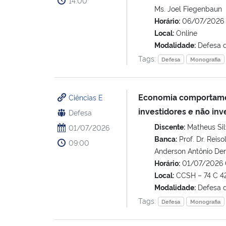
14:00
Ms. Joel Fiegenbaun
Horário:
06/07/2026 
Local:
Online
Modalidade:
Defesa 
Tags:
Defesa
Monografia
Economia comportament
Ciências E
investidores e não inv
Defesa
Discente:
Matheus Sil
01/07/2026
Banca:
Prof. Dr. Reisol
09:00
Anderson Antônio De
Horário:
01/07/2026 
Local:
CCSH – 74 C 4
Modalidade:
Defesa 
Tags:
Defesa
Monografia