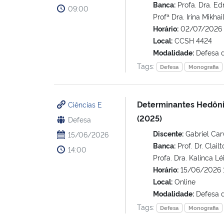
Banca:
Profa. Dra. Edn
09:00
Profª Dra. Irina Mikhai
Horário:
02/07/2026 
Local:
CCSH 4424
Modalidade:
Defesa 
Tags:
Defesa
Monografia
Determinantes Hedônic
Ciências E
(2025)
Defesa
Discente:
Gabriel Car
15/06/2026
Banca:
Prof. Dr. Clail
14:00
Profa. Dra. Kalinca Lé
Horário:
15/06/2026 
Local:
Online
Modalidade:
Defesa 
Tags:
Defesa
Monografia