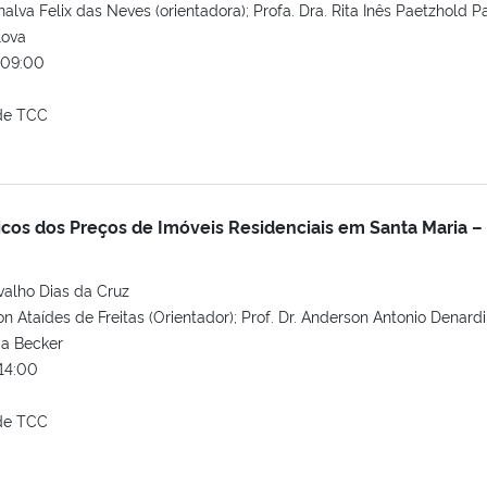
alva Felix das Neves (orientadora); Profa. Dra. Rita Inês Paetzhold Pa
lova
09:00
de TCC
os dos Preços de Imóveis Residenciais em Santa Maria –
valho Dias da Cruz
ton Ataídes de Freitas (Orientador); Prof. Dr. Anderson Antonio Denardi
ia Becker
14:00
de TCC