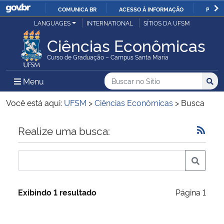
COMUNICA BR
ACESSO À INFORMAÇÃO
PARTI
Casa Civil
LANGUAGES
INTERNATIONAL
SÍTIOS DA UFSM
IR
PARA
Ciências Econômicas
Ministério da Justiça e Segurança Pública
O
Curso de Graduação – Campus Santa Maria
CONTEÚDO
Ministério da Defesa
Buscar no no Sítio
Busca
Busca:
Menu Principal do Sítio
Menu
Busc
Ministério das Relações Exteriores
Você está aqui:
UFSM
>
Ciências Econômicas
>
Busca
Ministério da Economia
Início do conteúdo
Realize uma busca:
Ministério da Infraestrutura
Ministério da Agricultura, Pecuária e Abastecimento
Exibindo 1 resultado
Página 1
Ministério da Educação