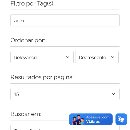
Filtro por Tag(s):
Secretaria-Geral
Secretaria de Governo
Ordenar por:
Gabinete de Segurança Institucional
Advocacia-Geral da União
Resultados por página:
Banco Central do Brasil
Planalto
Buscar em: