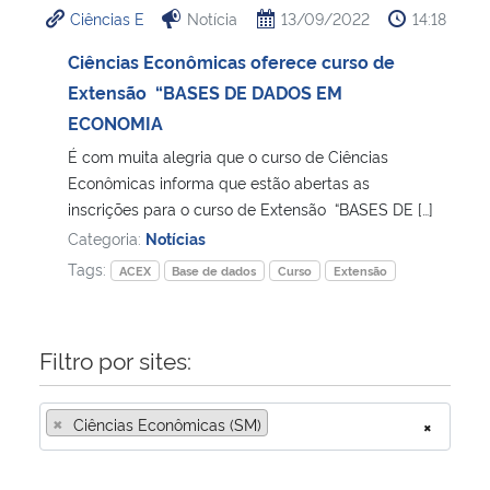
Ciências E
Notícia
13/09/2022
14:18
Ministério da Cidadania
Ciências Econômicas oferece curso de
Ministério da Saúde
Extensão “BASES DE DADOS EM
ECONOMIA
Ministério de Minas e Energia
É com muita alegria que o curso de Ciências
Econômicas informa que estão abertas as
Ministério da Ciência, Tecnologia, Inovações e Comunicações
inscrições para o curso de Extensão “BASES DE […]
Categoria:
Notícias
Ministério do Meio Ambiente
Tags:
ACEX
Base de dados
Curso
Extensão
Ministério do Turismo
Filtro por sites:
Ministério do Desenvolvimento Regional
×
Ciências Econômicas (SM)
×
Controladoria-Geral da União
Ministério da Mulher, da Família e dos Direitos Humanos