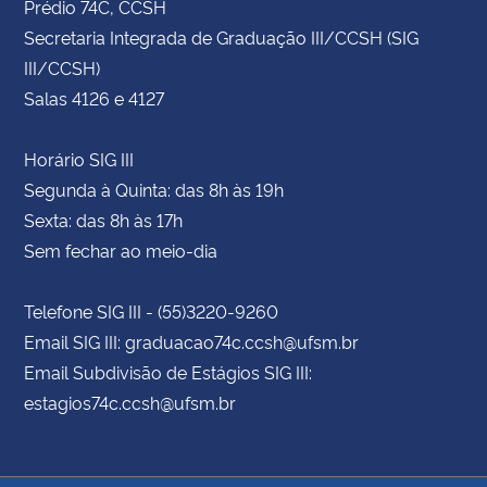
Prédio 74C, CCSH
Secretaria Integrada de Graduação III/CCSH (SIG
III/CCSH)
Salas 4126 e 4127
Horário SIG III
Segunda à Quinta: das 8h às 19h
Sexta: das 8h às 17h
Sem fechar ao meio-dia
Telefone SIG III - (55)3220-9260
Email SIG III: graduacao74c.ccsh@ufsm.br
Email Subdivisão de Estágios SIG III:
estagios74c.ccsh@ufsm.br