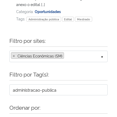
anexo o edital […]
Categoria:
Oportunidades
Secretaria-Geral
Tags:
Administração pública
Edital
Mestrado
Secretaria de Governo
Filtro por sites:
Gabinete de Segurança Institucional
Advocacia-Geral da União
×
Ciências Econômicas (SM)
×
Banco Central do Brasil
Filtro por Tag(s):
Planalto
Ordenar por: