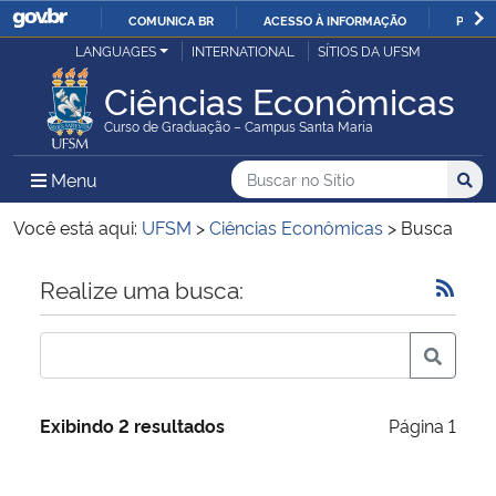
COMUNICA BR
ACESSO À INFORMAÇÃO
PARTI
Casa Civil
LANGUAGES
INTERNATIONAL
SÍTIOS DA UFSM
IR
PARA
Ciências Econômicas
Ministério da Justiça e Segurança Pública
O
Curso de Graduação – Campus Santa Maria
CONTEÚDO
Ministério da Defesa
Buscar no no Sítio
Busca
Busca:
Menu Principal do Sítio
Menu
Busc
Ministério das Relações Exteriores
Você está aqui:
UFSM
>
Ciências Econômicas
>
Busca
Ministério da Economia
Início do conteúdo
Realize uma busca:
Ministério da Infraestrutura
Ministério da Agricultura, Pecuária e Abastecimento
Exibindo 2 resultados
Página 1
Ministério da Educação