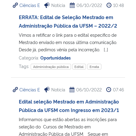
Ciências E
Notícia
06/10/2022
10:48
Ministério da Cidadania
ERRATA: Edital de Seleção Mestrado em
Ministério da Saúde
Administração Pública da UFSM – 2022/2
Vimos a retificar o link para o edital específico de
Ministério de Minas e Energia
Mestrado enviado em nossa última comunicação.
Desde já, pedimos vênia pela incorreção. […]
Ministério da Ciência, Tecnologia, Inovações e Comunicações
Categoria:
Oportunidades
Tags:
Administração pública
Edital
Errata
Ministério do Meio Ambiente
Ministério do Turismo
Ciências E
Notícia
06/10/2022
07:46
Edital seleção Mestrado em Administração
Ministério do Desenvolvimento Regional
Pública da UFSM com Ingresso em 2023/1
Controladoria-Geral da União
Informamos que estão abertas as inscrições para
seleção do Cursos de Mestrado em
Administração Pública da UFSM. Segue em
Ministério da Mulher, da Família e dos Direitos Humanos