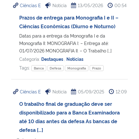
Ciências E
Notícia
13/05/2026
00:54
Ministério da Cidadania
Prazos de entrega para Monografia I e II –
Ministério da Saúde
Ciências Econômicas (Diurno e Noturno)
Datas para a entrega da Monografia I e da
Ministério de Minas e Energia
Monografia II: MONOGRAFIA I: – Entrega até:
01/07/2026 MONOGRAFIA II: – O Trabalho […]
Ministério da Ciência, Tecnologia, Inovações e Comunicações
Categoria:
Destaques
,
Notícias
Tags:
Banca
Defesa
Monografia
Prazo
Ministério do Meio Ambiente
Ministério do Turismo
Ciências E
Notícia
05/09/2025
12:09
O trabalho final de graduação deve ser
Ministério do Desenvolvimento Regional
disponibilizado para a Banca Examinadora
até 10 dias antes da defesa As bancas de
Controladoria-Geral da União
defesa […]
Ministério da Mulher, da Família e dos Direitos Humanos