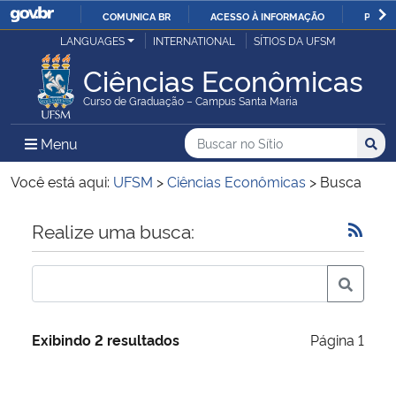
COMUNICA BR
ACESSO À INFORMAÇÃO
PARTI
Casa Civil
LANGUAGES
INTERNATIONAL
SÍTIOS DA UFSM
IR
PARA
Ciências Econômicas
Ministério da Justiça e Segurança Pública
O
Curso de Graduação – Campus Santa Maria
CONTEÚDO
Ministério da Defesa
Buscar no no Sítio
Busca
Busca:
Menu Principal do Sítio
Menu
Busc
Ministério das Relações Exteriores
Você está aqui:
UFSM
>
Ciências Econômicas
>
Busca
Ministério da Economia
Início do conteúdo
Realize uma busca:
Ministério da Infraestrutura
Ministério da Agricultura, Pecuária e Abastecimento
Exibindo 2 resultados
Página 1
Ministério da Educação