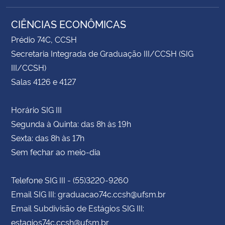
CIÊNCIAS ECONÔMICAS
Prédio 74C, CCSH
Secretaria Integrada de Graduação III/CCSH (SIG
III/CCSH)
Salas 4126 e 4127
Horário SIG III
Segunda à Quinta: das 8h às 19h
Sexta: das 8h às 17h
Sem fechar ao meio-dia
Telefone SIG III - (55)3220-9260
Email SIG III: graduacao74c.ccsh@ufsm.br
Email Subdivisão de Estágios SIG III:
estagios74c.ccsh@ufsm.br