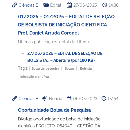
Ciências E
Edital
27/06/2025
14:36
Ministério da Cidadania
01/2025 – 01/2025 – EDITAL DE SELEÇÃO
Ministério da Saúde
DE BOLSISTA DE INICIAÇÃO CIENTÍFICA –
Prof. Daniel Arruda Coronel
Ministério de Minas e Energia
Ultimas publicações: (total de 1 item)
Ministério da Ciência, Tecnologia, Inovações e Comunicações
27/06/2025 – EDITAL DE SELEÇÃO DE
BOLSISTA… – Abertura (pdf 180 KB)
Ministério do Meio Ambiente
Tags:
Bolsa de pesquisa
Bolsas
Bolsista
Iniciação científica
Ministério do Turismo
Ministério do Desenvolvimento Regional
Ciências E
Notícia
06/07/2023
07:54
Oportunidade Bolsa de Pesquisa
Controladoria-Geral da União
Divulgo oportunidade de bolsa de iniciação
científica PROJETO: 054040 – GESTÃO DA
Ministério da Mulher, da Família e dos Direitos Humanos