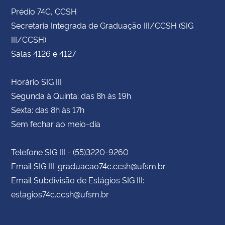
Prédio 74C, CCSH
Secretaria Integrada de Graduação III/CCSH (SIG
III/CCSH)
Salas 4126 e 4127
Horário SIG III
Segunda à Quinta: das 8h às 19h
Sexta: das 8h às 17h
Sem fechar ao meio-dia
Telefone SIG III - (55)3220-9260
Email SIG III: graduacao74c.ccsh@ufsm.br
Email Subdivisão de Estágios SIG III:
estagios74c.ccsh@ufsm.br