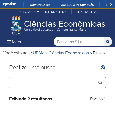
COMUNICA BR
ACESSO À INFORMAÇÃO
PARTI
Casa Civil
LANGUAGES
INTERNATIONAL
SÍTIOS DA UFSM
IR
PARA
Ciências Econômicas
Ministério da Justiça e Segurança Pública
O
Curso de Graduação – Campus Santa Maria
CONTEÚDO
Ministério da Defesa
Buscar no no Sítio
Busca
Busca:
Menu Principal do Sítio
Menu
Busc
Ministério das Relações Exteriores
Você está aqui:
UFSM
>
Ciências Econômicas
>
Busca
Ministério da Economia
Início do conteúdo
Realize uma busca:
Ministério da Infraestrutura
Ministério da Agricultura, Pecuária e Abastecimento
Exibindo 2 resultados
Página 1
Ministério da Educação