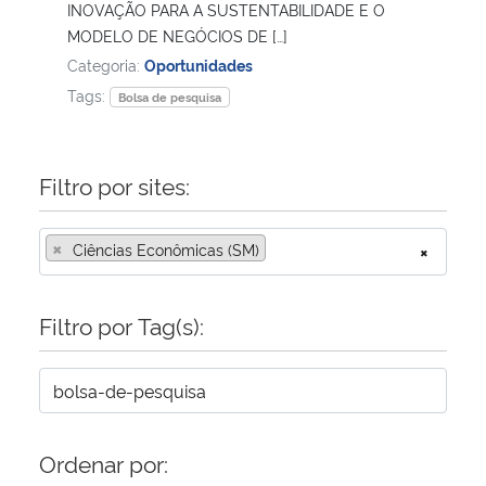
INOVAÇÃO PARA A SUSTENTABILIDADE E O
MODELO DE NEGÓCIOS DE […]
Secretaria-Geral
Categoria:
Oportunidades
Tags:
Bolsa de pesquisa
Secretaria de Governo
Gabinete de Segurança Institucional
Filtro por sites:
Advocacia-Geral da União
×
Ciências Econômicas (SM)
×
Banco Central do Brasil
Filtro por Tag(s):
Planalto
Ordenar por: