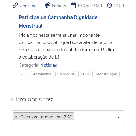
Ciências E
Notícia
16/08/2023
12:53
Ministério da Cidadania
Participe da Campanha Dignidade
Ministério da Saúde
Menstrual
Iniciamos nesta semana uma importante
Ministério de Minas e Energia
campanha no CCSH, que busca atender a uma
necessidade básica do público feminino. Pedimos
Ministério da Ciência, Tecnologia, Inovações e Comunicações
a colaboração de […]
Categoria:
Notícias
Ministério do Meio Ambiente
Tags:
Absorvente
Campanha
CCSH
Menstruação
Ministério do Turismo
Filtro por sites:
Ministério do Desenvolvimento Regional
×
Ciências Econômicas (SM)
×
Controladoria-Geral da União
Ministério da Mulher, da Família e dos Direitos Humanos