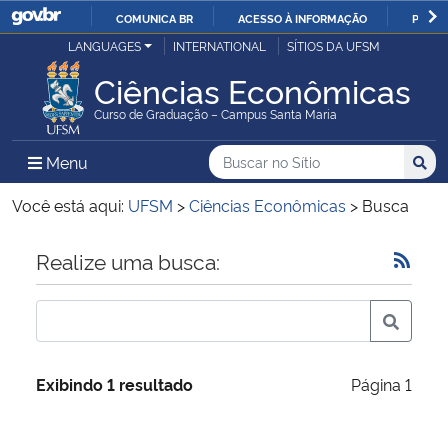
COMUNICA BR
ACESSO À INFORMAÇÃO
PARTI
Casa Civil
LANGUAGES
INTERNATIONAL
SÍTIOS DA UFSM
IR
PARA
Ciências Econômicas
Ministério da Justiça e Segurança Pública
O
Curso de Graduação – Campus Santa Maria
CONTEÚDO
Ministério da Defesa
Buscar no no Sítio
Busca
Busca:
Menu Principal do Sítio
Menu
Busc
Ministério das Relações Exteriores
Você está aqui:
UFSM
>
Ciências Econômicas
>
Busca
Ministério da Economia
Início do conteúdo
Realize uma busca:
Ministério da Infraestrutura
Ministério da Agricultura, Pecuária e Abastecimento
Exibindo 1 resultado
Página 1
Ministério da Educação