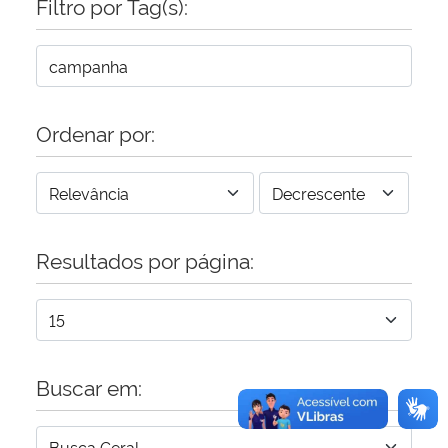
Filtro por Tag(s):
Secretaria-Geral
Secretaria de Governo
Ordenar por:
Gabinete de Segurança Institucional
Advocacia-Geral da União
Resultados por página:
Banco Central do Brasil
Planalto
Buscar em: