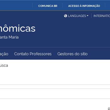
COMUNICA BR
ACESSO À INFORMAÇÃO
Ministério da Defesa
Ministério das Relações
Mini
IR
LANGUAGES
INTERNATI
Exteriores
PARA
nômicas
O
Ministério da Cidadania
Ministério da Saúde
Mini
CONTEÚDO
anta Maria
ação
Contato Professores
Gestores do sítio
Ministério do
Controladoria-Geral da
Mini
Desenvolvimento Regional
União
Famí
usca
Hum
Advocacia-Geral da União
Banco Central do Brasil
Plan
P