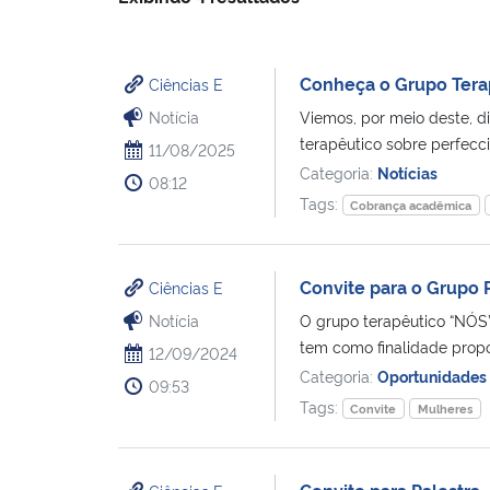
Conheça o Grupo Tera
Ciências E
Notícia
Viemos, por meio deste, d
terapêutico sobre perfecc
11/08/2025
Categoria:
Notícias
08:12
Tags:
Cobrança acadêmica
Convite para o Grupo 
Ciências E
Notícia
O grupo terapêutico “NÓS
tem como finalidade propo
12/09/2024
Categoria:
Oportunidades
09:53
Tags:
Convite
Mulheres
Convite para Palestra 