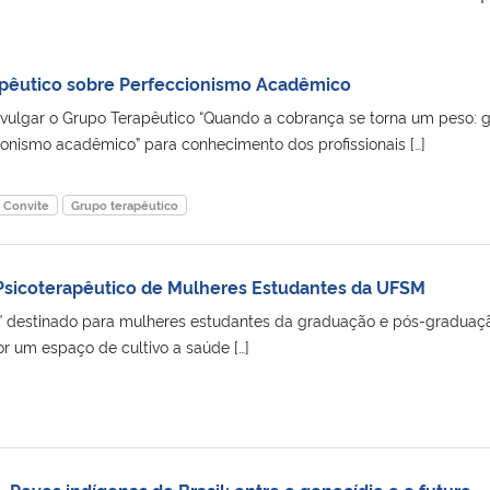
pêutico sobre Perfeccionismo Acadêmico
ivulgar o Grupo Terapêutico “Quando a cobrança se torna um peso: 
ionismo acadêmico” para conhecimento dos profissionais […]
Convite
Grupo terapêutico
Psicoterapêutico de Mulheres Estudantes da UFSM
” destinado para mulheres estudantes da graduação e pós-graduaç
r um espaço de cultivo a saúde […]
– Povos indígenas do Brasil: entre o genocídio e o futuro