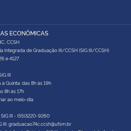
IAS ECONÔMICAS
74C, CCSH
ia Integrada de Graduação III/CCSH (SIG III/CCSH)
26 e 4127
IG III
à Quinta: das 8h às 19h
as 8h às 17h
har ao meio-dia
 SIG III - (55)3220-9260
G III: graduacao74c.ccsh@ufsm.br