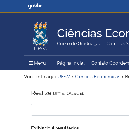
Casa Civil
Ministério da Justiça e
Segurança Pública
Ciências Eco
Ministério da Agricultura,
Ministério da Educação
Curso de Graduação – Campus S
Pecuária e Abastecimento
Menu Principal do Sítio
Menu
Página Inicial
Contato Coorden
Ministério do Meio Ambiente
Ministério do Turismo
Você está aqui:
UFSM
>
Ciências Econômicas
>
B
Início do conteúdo
Realize uma busca:
Secretaria de Governo
Gabinete de Segurança
Institucional
Exibindo 4 resultados