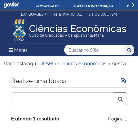
COMUNICA BR
ACESSO À INFORMAÇÃO
PARTI
Casa Civil
LANGUAGES
INTERNATIONAL
SÍTIOS DA UFSM
IR
PARA
Ciências Econômicas
Ministério da Justiça e Segurança Pública
O
Curso de Graduação – Campus Santa Maria
CONTEÚDO
Ministério da Defesa
Buscar no no Sítio
Busca
Busca:
Menu Principal do Sítio
Menu
Busc
Ministério das Relações Exteriores
Você está aqui:
UFSM
>
Ciências Econômicas
>
Busca
Ministério da Economia
Início do conteúdo
Realize uma busca:
Ministério da Infraestrutura
Ministério da Agricultura, Pecuária e Abastecimento
Exibindo 1 resultado
Página 1
Ministério da Educação