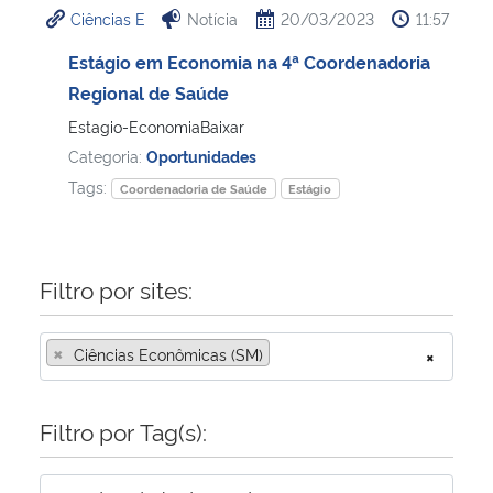
Ciências E
Notícia
20/03/2023
11:57
Ministério da Cidadania
Estágio em Economia na 4ª Coordenadoria
Ministério da Saúde
Regional de Saúde
Estagio-EconomiaBaixar
Ministério de Minas e Energia
Categoria:
Oportunidades
Tags:
Coordenadoria de Saúde
Estágio
Ministério da Ciência, Tecnologia, Inovações e Comunicações
Ministério do Meio Ambiente
Filtro por sites:
Ministério do Turismo
×
Ciências Econômicas (SM)
×
Ministério do Desenvolvimento Regional
Filtro por Tag(s):
Controladoria-Geral da União
Ministério da Mulher, da Família e dos Direitos Humanos