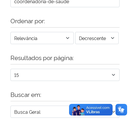
Secretaria-Geral
Ordenar por:
Secretaria de Governo
Gabinete de Segurança Institucional
Resultados por página:
Advocacia-Geral da União
Banco Central do Brasil
Planalto
Buscar em: