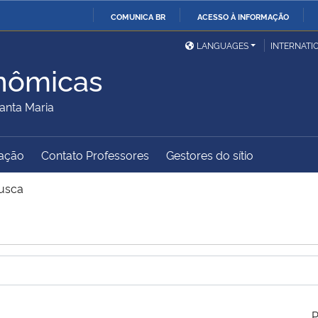
COMUNICA BR
ACESSO À INFORMAÇÃO
Ministério da Defesa
Ministério das Relações
Mini
IR
LANGUAGES
INTERNATI
Exteriores
PARA
nômicas
O
Ministério da Cidadania
Ministério da Saúde
Mini
CONTEÚDO
anta Maria
ação
Contato Professores
Gestores do sítio
Ministério do
Controladoria-Geral da
Mini
Desenvolvimento Regional
União
Famí
usca
Hum
Advocacia-Geral da União
Banco Central do Brasil
Plan
P