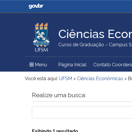
Casa Civil
Ministério da Justiça e
Segurança Pública
Ciências Eco
Ministério da Agricultura,
Ministério da Educação
Curso de Graduação – Campus S
Pecuária e Abastecimento
Menu Principal do Sítio
Menu
Página Inicial
Contato Coorden
Ministério do Meio Ambiente
Ministério do Turismo
Você está aqui:
UFSM
>
Ciências Econômicas
>
B
Início do conteúdo
Realize uma busca:
Secretaria de Governo
Gabinete de Segurança
Institucional
Exibindo 1 resultado