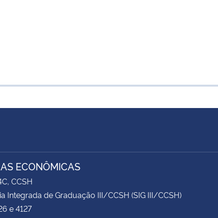
IAS ECONÔMICAS
74C, CCSH
ia Integrada de Graduação III/CCSH (SIG III/CCSH)
26 e 4127