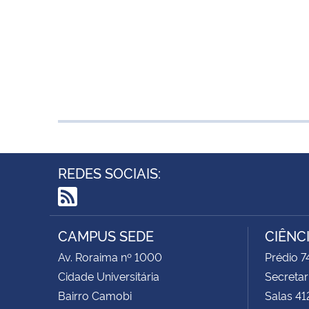
REDES SOCIAIS:
RSS
CAMPUS SEDE
CIÊNC
Av. Roraima nº 1000
Prédio 
Cidade Universitária
Secretar
Bairro Camobi
Salas 41