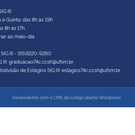
IG III
à Quinta: das 8h às 19h
as 8h às 17h
har ao meio-dia
 SIG III - (55)3220-9260
G III: graduacao74c.ccsh@ufsm.br
bdivisão de Estágios SIG III: estagios74c.ccsh@ufsm.br
Desenvolvido com o CMS de código aberto
Wordpress