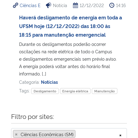
Ciências E
Notícia
12/12/2022
14:16
Ministério da Cidadania
Haverá desligamento de energia em toda a
Ministério da Saúde
UFSM hoje (12/12/2022) das 18:00 às
18:15 para manutenção emergencial
Ministério de Minas e Energia
Durante os desligamentos poderão ocorrer
oscilações na rede elétrica de todo o Campus
Ministério da Ciência, Tecnologia, Inovações e Comunicações
e desligamentos emergenciais sem prévio aviso.
A energia poderá voltar antes do horário final
Ministério do Meio Ambiente
informado, […]
Categoria:
Notícias
Ministério do Turismo
Tags:
Desligamento
Energia elétrica
Manutenção
Ministério do Desenvolvimento Regional
Filtro por sites:
Controladoria-Geral da União
×
Ciências Econômicas (SM)
×
Ministério da Mulher, da Família e dos Direitos Humanos