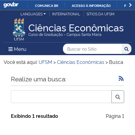
COMUNICA BR
ACESSO À INFORMAÇÃO
PARTI
Casa Civil
LANGUAGES
INTERNATIONAL
SÍTIOS DA UFSM
IR
PARA
Ciências Econômicas
Ministério da Justiça e Segurança Pública
O
Curso de Graduação – Campus Santa Maria
CONTEÚDO
Ministério da Defesa
Buscar no no Sítio
Busca
Busca:
Menu Principal do Sítio
Menu
Busc
Ministério das Relações Exteriores
Você está aqui:
UFSM
>
Ciências Econômicas
>
Busca
Ministério da Economia
Início do conteúdo
Realize uma busca:
Ministério da Infraestrutura
Ministério da Agricultura, Pecuária e Abastecimento
Exibindo 1 resultado
Página 1
Ministério da Educação