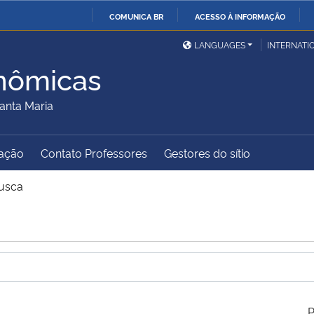
COMUNICA BR
ACESSO À INFORMAÇÃO
Ministério da Defesa
Ministério das Relações
Mini
IR
LANGUAGES
INTERNATI
Exteriores
PARA
nômicas
O
Ministério da Cidadania
Ministério da Saúde
Mini
CONTEÚDO
anta Maria
ação
Contato Professores
Gestores do sítio
Ministério do
Controladoria-Geral da
Mini
Desenvolvimento Regional
União
Famí
usca
Hum
Advocacia-Geral da União
Banco Central do Brasil
Plan
P