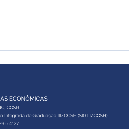
IAS ECONÔMICAS
74C, CCSH
ia Integrada de Graduação III/CCSH (SIG III/CCSH)
26 e 4127