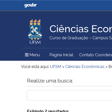
Casa Civil
Ministério da Justiça e
Segurança Pública
Ciências Eco
Ministério da Agricultura,
Ministério da Educação
Curso de Graduação – Campus S
Pecuária e Abastecimento
Menu Principal do Sítio
Menu
Página Inicial
Contato Coorden
Ministério do Meio Ambiente
Ministério do Turismo
Você está aqui:
UFSM
>
Ciências Econômicas
>
B
Início do conteúdo
Realize uma busca:
Secretaria de Governo
Gabinete de Segurança
Institucional
Exibindo 2 resultados