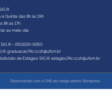
IG III
à Quinta: das 8h às 19h
as 8h às 17h
har ao meio-dia
 SIG III - (55)3220-9260
G III: graduacao74c.ccsh@ufsm.br
bdivisão de Estágios SIG III: estagios74c.ccsh@ufsm.br
Desenvolvido com o CMS de código aberto
Wordpress