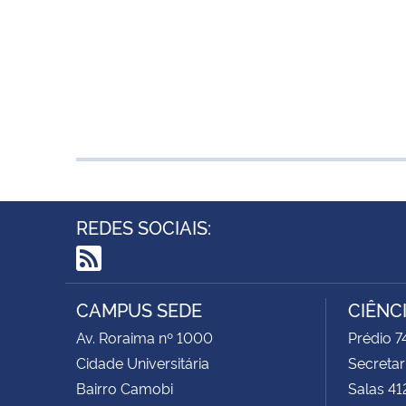
REDES SOCIAIS:
RSS
CAMPUS SEDE
CIÊNC
Av. Roraima nº 1000
Prédio 
Cidade Universitária
Secretar
Bairro Camobi
Salas 41