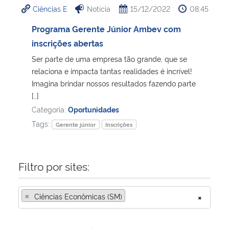
Ciências E
Notícia
15/12/2022
08:45
Ministério da Cidadania
Programa Gerente Júnior Ambev com
Ministério da Saúde
inscrições abertas
Ser parte de uma empresa tão grande, que se
Ministério de Minas e Energia
relaciona e impacta tantas realidades é incrível!
Imagina brindar nossos resultados fazendo parte
Ministério da Ciência, Tecnologia, Inovações e Comunicações
[…]
Categoria:
Oportunidades
Ministério do Meio Ambiente
Tags:
Gerente júnior
Inscrições
Ministério do Turismo
Filtro por sites:
Ministério do Desenvolvimento Regional
×
Ciências Econômicas (SM)
×
Controladoria-Geral da União
Ministério da Mulher, da Família e dos Direitos Humanos