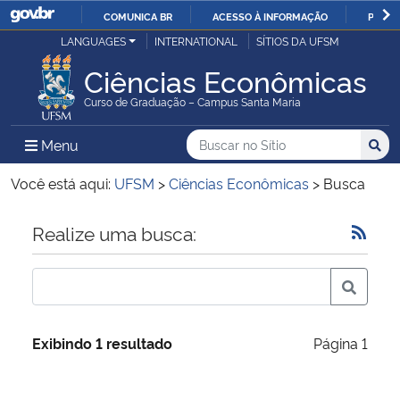
COMUNICA BR
ACESSO À INFORMAÇÃO
PARTI
Casa Civil
LANGUAGES
INTERNATIONAL
SÍTIOS DA UFSM
IR
PARA
Ciências Econômicas
Ministério da Justiça e Segurança Pública
O
Curso de Graduação – Campus Santa Maria
CONTEÚDO
Ministério da Defesa
Buscar no no Sítio
Busca
Busca:
Menu Principal do Sítio
Menu
Busc
Ministério das Relações Exteriores
Você está aqui:
UFSM
>
Ciências Econômicas
>
Busca
Ministério da Economia
Início do conteúdo
Realize uma busca:
Ministério da Infraestrutura
Ministério da Agricultura, Pecuária e Abastecimento
Exibindo 1 resultado
Página 1
Ministério da Educação