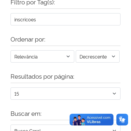
Filtro por Tag(s):
Secretaria-Geral
Secretaria de Governo
Ordenar por:
Gabinete de Segurança Institucional
Advocacia-Geral da União
Resultados por página:
Banco Central do Brasil
Planalto
Buscar em: