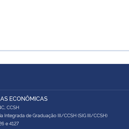
IAS ECONÔMICAS
74C, CCSH
ia Integrada de Graduação III/CCSH (SIG III/CCSH)
26 e 4127