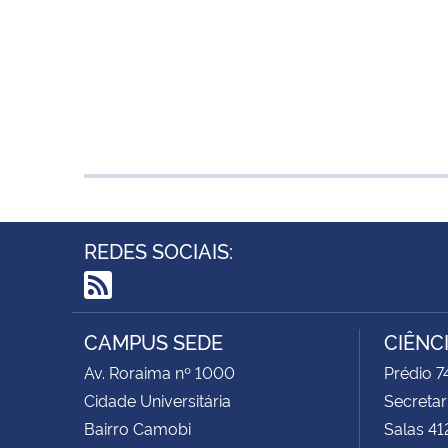
REDES SOCIAIS:
RSS
CAMPUS SEDE
CIÊNC
Av. Roraima nº 1000
Prédio 
Cidade Universitária
Secretar
Bairro Camobi
Salas 41