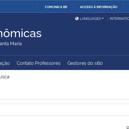
COMUNICA BR
ACESSO À INFORMAÇÃO
Ministério da Defesa
Ministério das Relações
Mini
IR
LANGUAGES
INTERNATI
Exteriores
PARA
nômicas
O
Ministério da Cidadania
Ministério da Saúde
Mini
CONTEÚDO
anta Maria
ação
Contato Professores
Gestores do sítio
Ministério do
Controladoria-Geral da
Mini
Desenvolvimento Regional
União
Famí
usca
Hum
Advocacia-Geral da União
Banco Central do Brasil
Plan
P