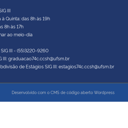
IG III
à Quinta: das 8h às 19h
as 8h às 17h
har ao meio-dia
 SIG III - (55)3220-9260
G III: graduacao74c.ccsh@ufsm.br
bdivisão de Estágios SIG III: estagios74c.ccsh@ufsm.br
Desenvolvido com o CMS de código aberto
Wordpress