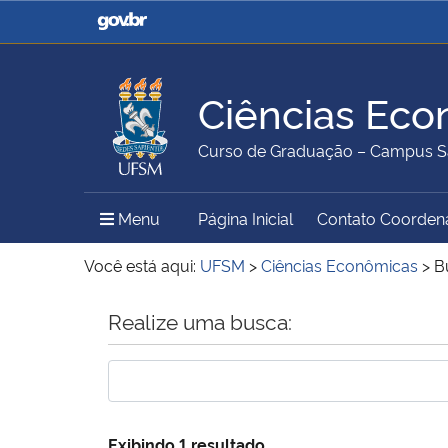
Casa Civil
Ministério da Justiça e
Segurança Pública
Ciências Eco
Ministério da Agricultura,
Ministério da Educação
Curso de Graduação – Campus S
Pecuária e Abastecimento
Menu Principal do Sítio
Menu
Página Inicial
Contato Coorden
Ministério do Meio Ambiente
Ministério do Turismo
Você está aqui:
UFSM
>
Ciências Econômicas
>
B
Início do conteúdo
Realize uma busca:
Secretaria de Governo
Gabinete de Segurança
Institucional
Exibindo 1 resultado