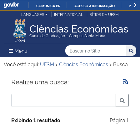
COMUNICA BR
ACESSO À INFORMAÇÃO
PARTI
Casa Civil
LANGUAGES
INTERNATIONAL
SÍTIOS DA UFSM
IR
PARA
Ciências Econômicas
Ministério da Justiça e Segurança Pública
O
Curso de Graduação – Campus Santa Maria
CONTEÚDO
Ministério da Defesa
Buscar no no Sítio
Busca
Busca:
Menu Principal do Sítio
Menu
Busc
Ministério das Relações Exteriores
Você está aqui:
UFSM
>
Ciências Econômicas
>
Busca
Ministério da Economia
Início do conteúdo
Realize uma busca:
Ministério da Infraestrutura
Ministério da Agricultura, Pecuária e Abastecimento
Exibindo 1 resultado
Página 1
Ministério da Educação