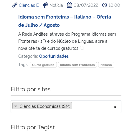
Ciências E
Notícia
08/07/2022
10:00
Ministério da Cidadania
Idioma sem Fronteiras – Italiano – Oferta
Ministério da Saúde
de Julho / Agosto
A Rede Andifes, através do Programa Idiomas sem
Ministério de Minas e Energia
Fronteiras (IsF) e do Núcleo de Línguas, abre a
nova oferta de cursos gratuitos […]
Ministério da Ciência, Tecnologia, Inovações e Comunicações
Categoria:
Oportunidades
Tags:
Curso gratuito
Idioma sem Fronteiras
Italiano
Ministério do Meio Ambiente
Ministério do Turismo
Filtro por sites:
Ministério do Desenvolvimento Regional
×
Ciências Econômicas (SM)
×
Controladoria-Geral da União
Filtro por Tag(s):
Ministério da Mulher, da Família e dos Direitos Humanos