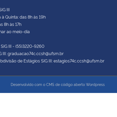
IG III
à Quinta: das 8h às 19h
as 8h às 17h
har ao meio-dia
 SIG III - (55)3220-9260
G III: graduacao74c.ccsh@ufsm.br
bdivisão de Estágios SIG III: estagios74c.ccsh@ufsm.br
Desenvolvido com o CMS de código aberto
Wordpress