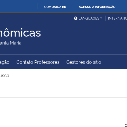
COMUNICA BR
ACESSO À INFORMAÇÃO
Ministério da Defesa
Ministério das Relações
Mini
IR
LANGUAGES
INTERNATI
Exteriores
PARA
nômicas
O
Ministério da Cidadania
Ministério da Saúde
Mini
CONTEÚDO
anta Maria
ação
Contato Professores
Gestores do sítio
Ministério do
Controladoria-Geral da
Mini
Desenvolvimento Regional
União
Famí
usca
Hum
Advocacia-Geral da União
Banco Central do Brasil
Plan
P