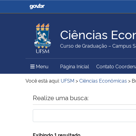
Casa Civil
Ministério da Justiça e
Segurança Pública
Ciências Eco
Ministério da Agricultura,
Ministério da Educação
Curso de Graduação – Campus S
Pecuária e Abastecimento
Menu Principal do Sítio
Menu
Página Inicial
Contato Coorden
Ministério do Meio Ambiente
Ministério do Turismo
Você está aqui:
UFSM
>
Ciências Econômicas
>
B
Início do conteúdo
Realize uma busca:
Secretaria de Governo
Gabinete de Segurança
Institucional
Exibindo 1 resultado