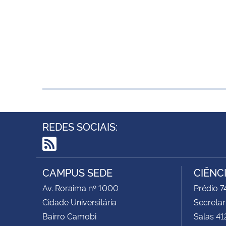
REDES SOCIAIS:
RSS
CAMPUS SEDE
CIÊNC
Av. Roraima nº 1000
Prédio 
Cidade Universitária
Secretar
Bairro Camobi
Salas 41