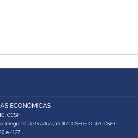
IAS ECONÔMICAS
74C, CCSH
ia Integrada de Graduação III/CCSH (SIG III/CCSH)
26 e 4127