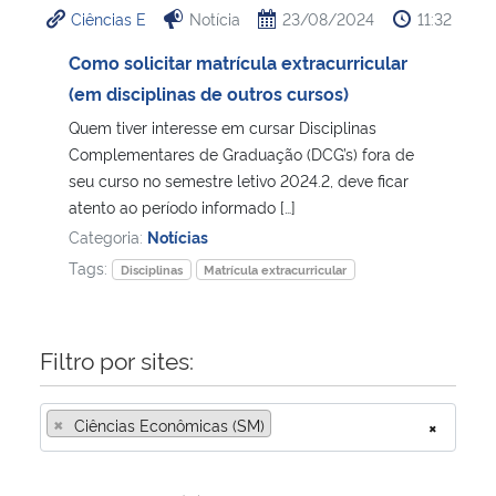
Ciências E
Notícia
23/08/2024
11:32
Ministério da Cidadania
Como solicitar matrícula extracurricular
Ministério da Saúde
(em disciplinas de outros cursos)
Quem tiver interesse em cursar Disciplinas
Ministério de Minas e Energia
Complementares de Graduação (DCG’s) fora de
seu curso no semestre letivo 2024.2, deve ficar
Ministério da Ciência, Tecnologia, Inovações e Comunicações
atento ao período informado […]
Categoria:
Notícias
Ministério do Meio Ambiente
Tags:
Disciplinas
Matrícula extracurricular
Ministério do Turismo
Filtro por sites:
Ministério do Desenvolvimento Regional
×
Ciências Econômicas (SM)
×
Controladoria-Geral da União
Ministério da Mulher, da Família e dos Direitos Humanos