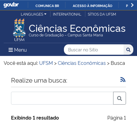
COMUNICA BR
ACESSO À INFORMAÇÃO
PARTI
Casa Civil
LANGUAGES
INTERNATIONAL
SÍTIOS DA UFSM
IR
PARA
Ciências Econômicas
Ministério da Justiça e Segurança Pública
O
Curso de Graduação – Campus Santa Maria
CONTEÚDO
Ministério da Defesa
Buscar no no Sítio
Busca
Busca:
Menu Principal do Sítio
Menu
Busc
Ministério das Relações Exteriores
Você está aqui:
UFSM
>
Ciências Econômicas
>
Busca
Ministério da Economia
Início do conteúdo
Realize uma busca:
Ministério da Infraestrutura
Ministério da Agricultura, Pecuária e Abastecimento
Exibindo 1 resultado
Página 1
Ministério da Educação