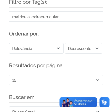
Filtro por Tag(s):
Secretaria-Geral
Secretaria de Governo
Ordenar por:
Gabinete de Segurança Institucional
Advocacia-Geral da União
Resultados por página:
Banco Central do Brasil
Planalto
Buscar em: