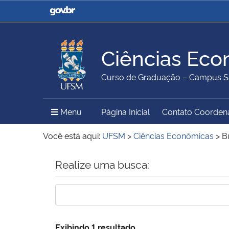
Casa Civil
Ministério da Justiça e
Segurança Pública
Ciências Eco
Ministério da Agricultura,
Ministério da Educação
Curso de Graduação – Campus S
Pecuária e Abastecimento
Menu Principal do Sítio
Menu
Página Inicial
Contato Coorden
Ministério do Meio Ambiente
Ministério do Turismo
Você está aqui:
UFSM
>
Ciências Econômicas
>
B
Início do conteúdo
Realize uma busca:
Secretaria de Governo
Gabinete de Segurança
Institucional
Exibindo 1 resultado