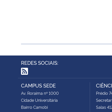
REDES SOCIAIS:
RSS
CAMPUS SEDE
CIÊNC
Av. Roraima nº 1000
Prédio 
Cidade Universitária
Secretar
Bairro Camobi
Salas 41