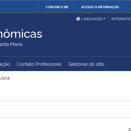
COMUNICA BR
ACESSO À INFORMAÇÃO
Ministério da Defesa
Ministério das Relações
Mini
IR
LANGUAGES
INTERNATI
Exteriores
PARA
nômicas
O
Ministério da Cidadania
Ministério da Saúde
Mini
CONTEÚDO
anta Maria
ação
Contato Professores
Gestores do sítio
Ministério do
Controladoria-Geral da
Mini
Desenvolvimento Regional
União
Famí
usca
Hum
Advocacia-Geral da União
Banco Central do Brasil
Plan
P