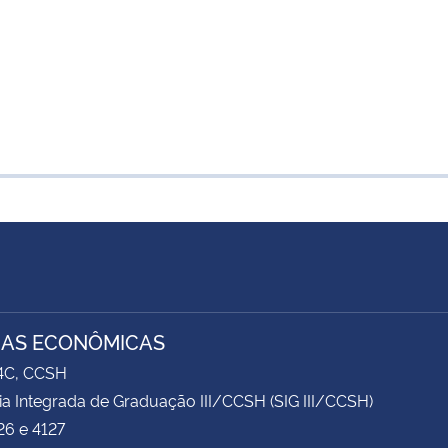
IAS ECONÔMICAS
74C, CCSH
ia Integrada de Graduação III/CCSH (SIG III/CCSH)
26 e 4127