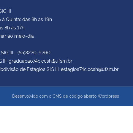
IG III
à Quinta: das 8h às 19h
as 8h às 17h
har ao meio-dia
 SIG III - (55)3220-9260
G III: graduacao74c.ccsh@ufsm.br
bdivisão de Estágios SIG III: estagios74c.ccsh@ufsm.br
Desenvolvido com o CMS de código aberto
Wordpress