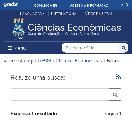
COMUNICA BR
ACESSO À INFORMAÇÃO
PARTI
Casa Civil
LANGUAGES
INTERNATIONAL
SÍTIOS DA UFSM
IR
PARA
Ciências Econômicas
Ministério da Justiça e Segurança Pública
O
Curso de Graduação – Campus Santa Maria
CONTEÚDO
Ministério da Defesa
Buscar no no Sítio
Busca
Busca:
Menu Principal do Sítio
Menu
Busc
Ministério das Relações Exteriores
Você está aqui:
UFSM
>
Ciências Econômicas
>
Busca
Ministério da Economia
Início do conteúdo
Realize uma busca:
Ministério da Infraestrutura
Ministério da Agricultura, Pecuária e Abastecimento
Exibindo 1 resultado
Página 1
Ministério da Educação