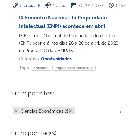
Ciências E
Notícia
30/01/2023
14:52
Ministério da Cidadania
IX Encontro Nacional de Propriedade
Ministério da Saúde
Intelectual (ENPI) acontece em abril
IX Encontro Nacional de Propriedade Intelectual
Ministério de Minas e Energia
(ENPI) ocorrerá nos dias 26 a 28 de abril de 2023
no Prédio 74C do CAMPUS […]
Ministério da Ciência, Tecnologia, Inovações e Comunicações
Categoria:
Oportunidades
Tags:
Encontro
Propriedade intelectual
Ministério do Meio Ambiente
Ministério do Turismo
Filtro por sites:
Ministério do Desenvolvimento Regional
×
Ciências Econômicas (SM)
×
Controladoria-Geral da União
Filtro por Tag(s):
Ministério da Mulher, da Família e dos Direitos Humanos