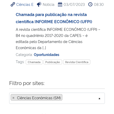
Ciências E
Notícia
03/07/2023
08:30
Ministério da Cidadania
Chamada para publicação na revista
Ministério da Saúde
científica INFORME ECONÔMICO (UFPI)
A revista científica INFORME ECONÔMICO (UFPI) –
Ministério de Minas e Energia
B4 no quadriênio 2017-2020 da CAPES – é
editada pelo Departamento de Ciências
Ministério da Ciência, Tecnologia, Inovações e Comunicações
Econômicas da […]
Categoria:
Oportunidades
Ministério do Meio Ambiente
Tags:
Chamada
Publicação
Revista Científica
Ministério do Turismo
Filtro por sites:
Ministério do Desenvolvimento Regional
×
Ciências Econômicas (SM)
×
Controladoria-Geral da União
Ministério da Mulher, da Família e dos Direitos Humanos