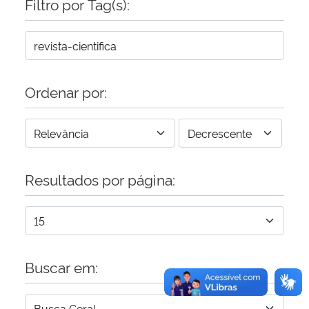
Filtro por Tag(s):
Secretaria-Geral
Secretaria de Governo
Ordenar por:
Gabinete de Segurança Institucional
Advocacia-Geral da União
Resultados por página:
Banco Central do Brasil
Planalto
Buscar em: