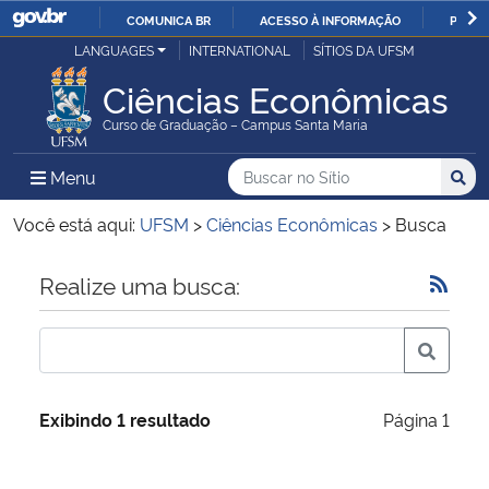
COMUNICA BR
ACESSO À INFORMAÇÃO
PARTI
Casa Civil
LANGUAGES
INTERNATIONAL
SÍTIOS DA UFSM
IR
PARA
Ciências Econômicas
Ministério da Justiça e Segurança Pública
O
Curso de Graduação – Campus Santa Maria
CONTEÚDO
Ministério da Defesa
Buscar no no Sítio
Busca
Busca:
Menu Principal do Sítio
Menu
Busc
Ministério das Relações Exteriores
Você está aqui:
UFSM
>
Ciências Econômicas
>
Busca
Ministério da Economia
Início do conteúdo
Realize uma busca:
Ministério da Infraestrutura
Ministério da Agricultura, Pecuária e Abastecimento
Exibindo 1 resultado
Página 1
Ministério da Educação