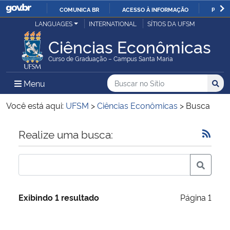
COMUNICA BR
ACESSO À INFORMAÇÃO
PARTI
Casa Civil
LANGUAGES
INTERNATIONAL
SÍTIOS DA UFSM
IR
PARA
Ciências Econômicas
Ministério da Justiça e Segurança Pública
O
Curso de Graduação – Campus Santa Maria
CONTEÚDO
Ministério da Defesa
Buscar no no Sítio
Busca
Busca:
Menu Principal do Sítio
Menu
Busc
Ministério das Relações Exteriores
Você está aqui:
UFSM
>
Ciências Econômicas
>
Busca
Ministério da Economia
Início do conteúdo
Realize uma busca:
Ministério da Infraestrutura
Ministério da Agricultura, Pecuária e Abastecimento
Exibindo 1 resultado
Página 1
Ministério da Educação