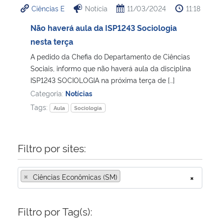
Ciências E
Notícia
11/03/2024
11:18
Ministério da Cidadania
Não haverá aula da ISP1243 Sociologia
Ministério da Saúde
nesta terça
A pedido da Chefia do Departamento de Ciências
Ministério de Minas e Energia
Sociais, informo que não haverá aula da disciplina
ISP1243 SOCIOLOGIA na próxima terça de […]
Ministério da Ciência, Tecnologia, Inovações e Comunicações
Categoria:
Notícias
Tags:
Aula
Sociologia
Ministério do Meio Ambiente
Ministério do Turismo
Filtro por sites:
Ministério do Desenvolvimento Regional
×
Ciências Econômicas (SM)
×
Controladoria-Geral da União
Filtro por Tag(s):
Ministério da Mulher, da Família e dos Direitos Humanos