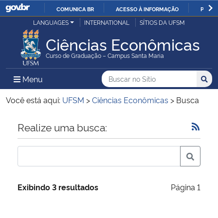
COMUNICA BR
ACESSO À INFORMAÇÃO
PARTI
Casa Civil
LANGUAGES
INTERNATIONAL
SÍTIOS DA UFSM
IR
PARA
Ciências Econômicas
Ministério da Justiça e Segurança Pública
O
Curso de Graduação – Campus Santa Maria
CONTEÚDO
Ministério da Defesa
Buscar no no Sítio
Busca
Busca:
Menu Principal do Sítio
Menu
Busc
Ministério das Relações Exteriores
Você está aqui:
UFSM
>
Ciências Econômicas
>
Busca
Ministério da Economia
Início do conteúdo
Realize uma busca:
Ministério da Infraestrutura
Ministério da Agricultura, Pecuária e Abastecimento
Exibindo 3 resultados
Página 1
Ministério da Educação