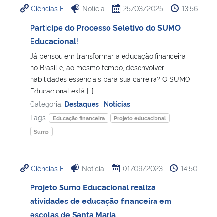
Ciências E
Notícia
25/03/2025
13:56
Ministério da Cidadania
Participe do Processo Seletivo do SUMO
Ministério da Saúde
Educacional!
Já pensou em transformar a educação financeira
Ministério de Minas e Energia
no Brasil e, ao mesmo tempo, desenvolver
habilidades essenciais para sua carreira? O SUMO
Ministério da Ciência, Tecnologia, Inovações e Comunicações
Educacional está […]
Categoria:
Destaques
,
Notícias
Ministério do Meio Ambiente
Tags:
Educação financeira
Projeto educacional
Sumo
Ministério do Turismo
Ministério do Desenvolvimento Regional
Ciências E
Notícia
01/09/2023
14:50
Projeto Sumo Educacional realiza
Controladoria-Geral da União
atividades de educação financeira em
escolas de Santa Maria
Ministério da Mulher, da Família e dos Direitos Humanos