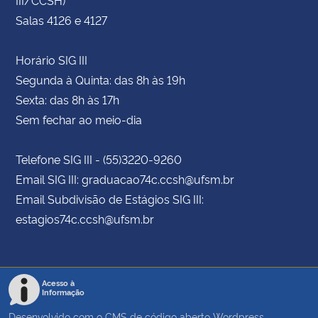
Salas 4126 e 4127
Horário SIG III
Segunda à Quinta: das 8h às 19h
Sexta: das 8h às 17h
Sem fechar ao meio-dia
Telefone SIG III - (55)3220-9260
Email SIG III: graduacao74c.ccsh@ufsm.br
Email Subdivisão de Estágios SIG III:
estagios74c.ccsh@ufsm.br
Acesso à
Informação
Desenvolvido com o CMS de código aberto
Wordpress