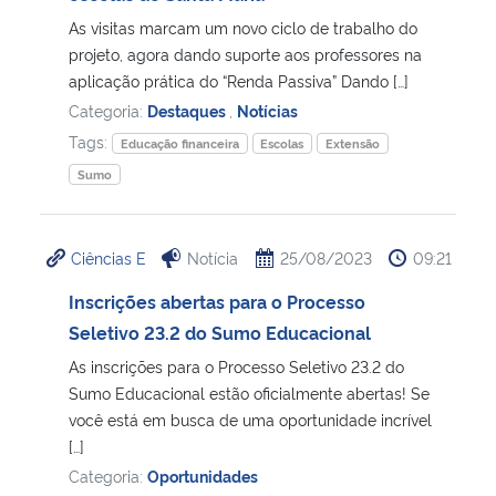
As visitas marcam um novo ciclo de trabalho do
Secretaria-Geral
projeto, agora dando suporte aos professores na
aplicação prática do “Renda Passiva” Dando […]
Categoria:
Destaques
,
Notícias
Secretaria de Governo
Tags:
Educação financeira
Escolas
Extensão
Gabinete de Segurança Institucional
Sumo
Advocacia-Geral da União
Ciências E
Notícia
25/08/2023
09:21
Banco Central do Brasil
Inscrições abertas para o Processo
Seletivo 23.2 do Sumo Educacional
Planalto
As inscrições para o Processo Seletivo 23.2 do
Sumo Educacional estão oficialmente abertas! Se
você está em busca de uma oportunidade incrível
[…]
Categoria:
Oportunidades