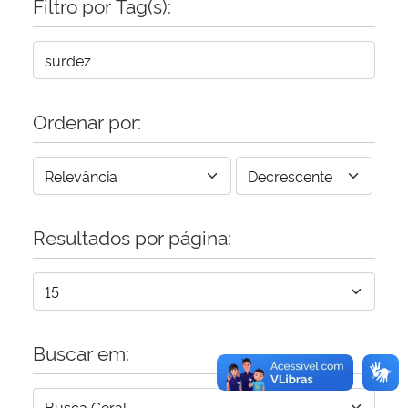
Filtro por Tag(s):
Secretaria-Geral
Secretaria de Governo
Ordenar por:
Gabinete de Segurança Institucional
Advocacia-Geral da União
Resultados por página:
Banco Central do Brasil
Planalto
Buscar em: