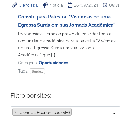
Ciências E
Notícia
26/09/2024
08:31
Ministério da Cidadania
Convite para Palestra: “Vivências de uma
Ministério da Saúde
Egressa Surda em sua Jornada Acadêmica”
Prezados(as), Temos o prazer de convidar toda a
Ministério de Minas e Energia
comunidade acadêmica para a palestra “Vivências
de uma Egressa Surda em sua Jornada
Ministério da Ciência, Tecnologia, Inovações e Comunicações
Acadêmica”, que […]
Categoria:
Oportunidades
Ministério do Meio Ambiente
Tags:
Surdez
Ministério do Turismo
Filtro por sites:
Ministério do Desenvolvimento Regional
×
Ciências Econômicas (SM)
×
Controladoria-Geral da União
Ministério da Mulher, da Família e dos Direitos Humanos