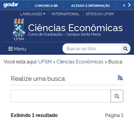
COMUNICA BR
ACESSO À INFORMAÇÃO
PARTI
Casa Civil
LANGUAGES
INTERNATIONAL
SÍTIOS DA UFSM
IR
PARA
Ciências Econômicas
Ministério da Justiça e Segurança Pública
O
Curso de Graduação – Campus Santa Maria
CONTEÚDO
Ministério da Defesa
Buscar no no Sítio
Busca
Busca:
Menu Principal do Sítio
Menu
Busc
Ministério das Relações Exteriores
Você está aqui:
UFSM
>
Ciências Econômicas
>
Busca
Ministério da Economia
Início do conteúdo
Realize uma busca:
Ministério da Infraestrutura
Ministério da Agricultura, Pecuária e Abastecimento
Exibindo 1 resultado
Página 1
Ministério da Educação