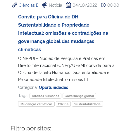
Ciências E
Notícia
04/10/2022
08:00
Ministério da Cidadania
Convite para Oficina de DH –
Ministério da Saúde
Sustentabilidade e Propriedade
Intelectual: omissões e contradições na
Ministério de Minas e Energia
governança global das mudanças
climáticas
Ministério da Ciência, Tecnologia, Inovações e Comunicações
O NPPDI – Núcleo de Pesquisa e Práticas em
Direito Internacional (CNPq/UFSM) convida para a
Ministério do Meio Ambiente
Oficina de Direito Humanos: Sustentabilidade e
Propriedade Intelectual: omissões […]
Ministério do Turismo
Categoria:
Oportunidades
Tags:
Direitos humanos
Governança global
Ministério do Desenvolvimento Regional
Mudanças climáticas
Oficina
Sustentabilidade
Controladoria-Geral da União
Filtro por sites:
Ministério da Mulher, da Família e dos Direitos Humanos