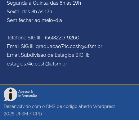
Segunda à Quinta: das 8h às 19h
Sexta: das 8h às 17h
Sem fechar ao meio-dia
Telefone SIG III - (55)3220-9260
Email SIG III: graduacao74c.ccsh@ufsm.br
Email Subdivisão de Estágios SIG III:
estagios74c.ccsh@ufsm.br
Acesso à
Informação
Desenvolvido com o CMS de código aberto
Wordpress
2026
UFSM
/
CPD