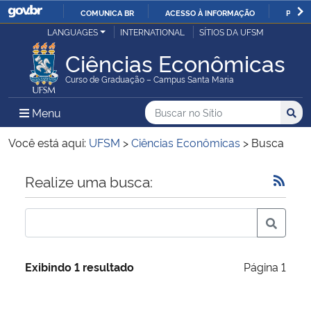
COMUNICA BR
ACESSO À INFORMAÇÃO
PARTI
Casa Civil
LANGUAGES
INTERNATIONAL
SÍTIOS DA UFSM
IR
PARA
Ciências Econômicas
Ministério da Justiça e Segurança Pública
O
Curso de Graduação – Campus Santa Maria
CONTEÚDO
Ministério da Defesa
Buscar no no Sítio
Busca
Busca:
Menu Principal do Sítio
Menu
Busc
Ministério das Relações Exteriores
Você está aqui:
UFSM
>
Ciências Econômicas
>
Busca
Ministério da Economia
Início do conteúdo
Realize uma busca:
Ministério da Infraestrutura
Ministério da Agricultura, Pecuária e Abastecimento
Exibindo 1 resultado
Página 1
Ministério da Educação