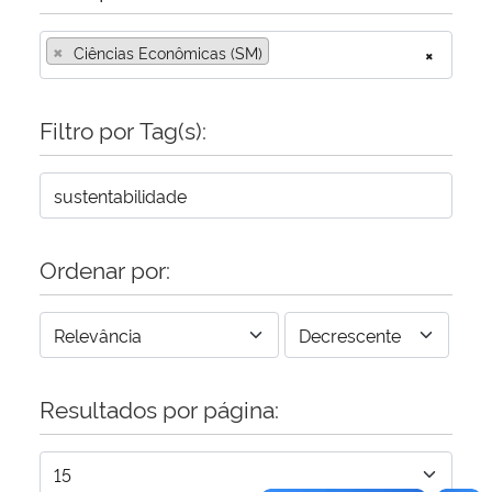
×
Secretaria-Geral
Ciências Econômicas (SM)
×
Secretaria de Governo
Filtro por Tag(s):
Gabinete de Segurança Institucional
Advocacia-Geral da União
Ordenar por:
Banco Central do Brasil
Planalto
Resultados por página: