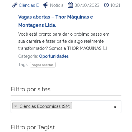
Ciências E
Notícia
30/10/2023
10:21
Ministério da Cidadania
Vagas abertas – Thor Máquinas e
Ministério da Saúde
Montagens Ltda.
Você está pronto para dar o próximo passo em
Ministério de Minas e Energia
sua carreira e fazer parte de algo realmente
transformador? Somos a THOR MÁQUINAS […]
Ministério da Ciência, Tecnologia, Inovações e Comunicações
Categoria:
Oportunidades
Tags:
Vagas abertas
Ministério do Meio Ambiente
Ministério do Turismo
Filtro por sites:
Ministério do Desenvolvimento Regional
×
Ciências Econômicas (SM)
×
Controladoria-Geral da União
Filtro por Tag(s):
Ministério da Mulher, da Família e dos Direitos Humanos