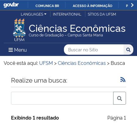
COMUNICA BR
ACESSO À INFORMAÇÃO
PARTI
Casa Civil
LANGUAGES
INTERNATIONAL
SÍTIOS DA UFSM
IR
PARA
Ciências Econômicas
Ministério da Justiça e Segurança Pública
O
Curso de Graduação – Campus Santa Maria
CONTEÚDO
Ministério da Defesa
Buscar no no Sítio
Busca
Busca:
Menu Principal do Sítio
Menu
Busc
Ministério das Relações Exteriores
Você está aqui:
UFSM
>
Ciências Econômicas
>
Busca
Ministério da Economia
Início do conteúdo
Realize uma busca:
Ministério da Infraestrutura
Ministério da Agricultura, Pecuária e Abastecimento
Exibindo 1 resultado
Página 1
Ministério da Educação