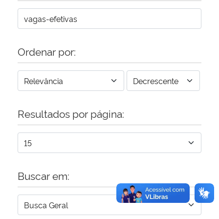
Secretaria-Geral
Ordenar por:
Secretaria de Governo
Gabinete de Segurança Institucional
Advocacia-Geral da União
Resultados por página:
Banco Central do Brasil
Planalto
Buscar em: