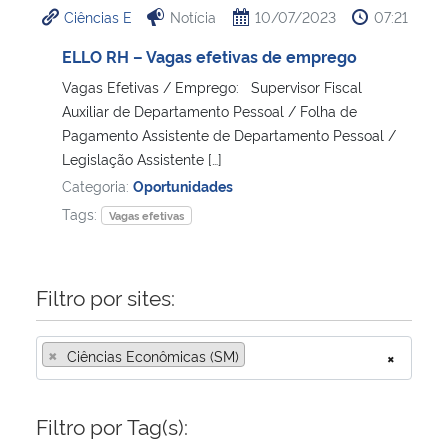
Ciências E
Notícia
10/07/2023
07:21
Ministério da Cidadania
ELLO RH – Vagas efetivas de emprego
Ministério da Saúde
Vagas Efetivas / Emprego: Supervisor Fiscal
Auxiliar de Departamento Pessoal / Folha de
Ministério de Minas e Energia
Pagamento Assistente de Departamento Pessoal /
Legislação Assistente […]
Ministério da Ciência, Tecnologia, Inovações e Comunicações
Categoria:
Oportunidades
Tags:
Vagas efetivas
Ministério do Meio Ambiente
Ministério do Turismo
Filtro por sites:
Ministério do Desenvolvimento Regional
×
Ciências Econômicas (SM)
×
Controladoria-Geral da União
Filtro por Tag(s):
Ministério da Mulher, da Família e dos Direitos Humanos