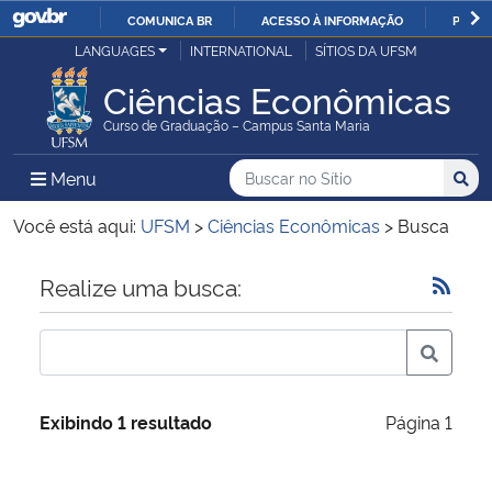
COMUNICA BR
ACESSO À INFORMAÇÃO
PARTI
Casa Civil
LANGUAGES
INTERNATIONAL
SÍTIOS DA UFSM
IR
PARA
Ciências Econômicas
Ministério da Justiça e Segurança Pública
O
Curso de Graduação – Campus Santa Maria
CONTEÚDO
Ministério da Defesa
Buscar no no Sítio
Busca
Busca:
Menu Principal do Sítio
Menu
Busc
Ministério das Relações Exteriores
Você está aqui:
UFSM
>
Ciências Econômicas
>
Busca
Ministério da Economia
Início do conteúdo
Realize uma busca:
Ministério da Infraestrutura
Ministério da Agricultura, Pecuária e Abastecimento
Exibindo 1 resultado
Página 1
Ministério da Educação