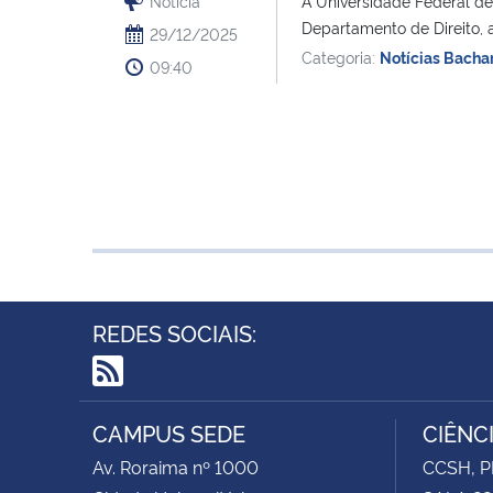
Notícia
A Universidade Federal de
Departamento de Direito, ab
29/12/2025
Categoria:
Notícias Bacha
09:40
REDES SOCIAIS:
RSS
CAMPUS SEDE
CIÊNC
Av. Roraima nº 1000
CCSH, P