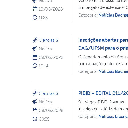
Notícia
Você tem interesse no te
um projeto de extensão? Q
10/03/2026
Categoria:
Notícias Bacha
11:23
Inscrições abertas pa
Ciências S
DAG/UFSM para o prim
Notícia
O Departamento de Arquivo
09/03/2026
para atuação junto aos arqu
10:14
Categoria:
Notícias Bacha
PIBID – EDITAL 011/2
Ciências S
Notícia
01. Vagas PIBID: 2 vagas 
inscrições – até 15 de març
09/03/2026
Categoria:
Notícias Licenc
09:35