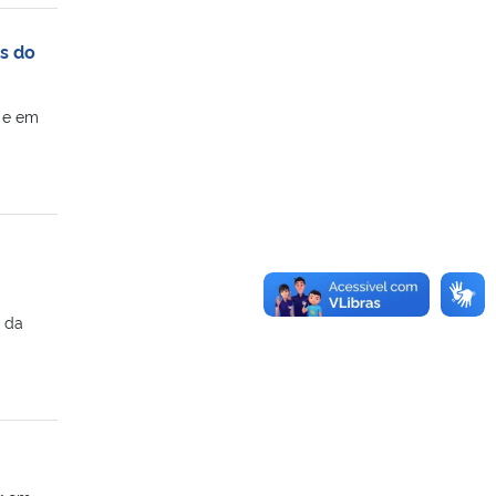
s do
 e em
) da