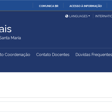
COMUNICA BR
ACESSO À INFORMAÇÃO
Ministério da Defesa
Ministério das Relações
Mini
IR
LANGUAGES
INTERNATI
Exteriores
PARA
ais
O
Ministério da Cidadania
Ministério da Saúde
Mini
CONTEÚDO
Santa Maria
to Coordenação
Contato Docentes
Dúvidas Frequente
Ministério do
Controladoria-Geral da
Mini
Desenvolvimento Regional
União
Famí
Hum
Advocacia-Geral da União
Banco Central do Brasil
Plan