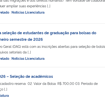
ma das migrações e dos direitos humanos? Tem vontade de colabora
uer ampliar suas experiências […]
relado
,
Notícias Licenciatura
ra seleção de estudantes de graduação para bolsas do
eiro semestre de 2026
 Geral (DAG) está com as inscrições abertas para seleção de bolsi
ivos setoriais da […]
relado
,
Notícias Licenciatura
026 – Seleção de acadêmicos
+ cadastro reserva 02. Valor da Bolsa: R$ 700,00 03. Período de
o […]
iatura