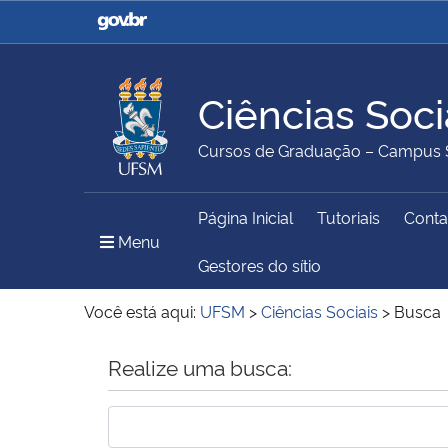
Casa Civil
Ministério da Justiça e
Segurança Pública
Ciências Soci
Ministério da Agricultura,
Ministério da Educação
Cursos de Graduação – Campus 
Pecuária e Abastecimento
Página Inicial
Tutoriais
Conta
Ministério do Meio Ambiente
Ministério do Turismo
Menu Principal do Sítio
Menu
Gestores do sítio
Você está aqui:
UFSM
>
Ciências Sociais
>
Busca
Secretaria de Governo
Gabinete de Segurança
Início do conteúdo
Realize uma busca:
Institucional