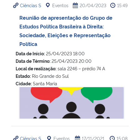
Ciências S
Eventos
20/04/2023
15:49
Ministério da Cidadania
Reunião de apresentação do Grupo de
Ministério da Saúde
Estudos Política Brasileira à Direita:
Sociedade, Eleições e Representação
Ministério de Minas e Energia
Política
Data de Início:
25/04/2023 18:00
Ministério da Ciência, Tecnologia, Inovações e Comunicações
Data de Término:
25/04/2023 20:00
Local de realização:
sala 2246 – prédio 74 A
Ministério do Meio Ambiente
Estado:
Rio Grande do Sul
Cidade:
Santa Maria
Ministério do Turismo
Reunião de apresentação do Grupo de Estudos Política Brasi
Ministério do Desenvolvimento Regional
Controladoria-Geral da União
Ministério da Mulher, da Família e dos Direitos Humanos
Ciências S
Eventos
17/11/2021
15:08