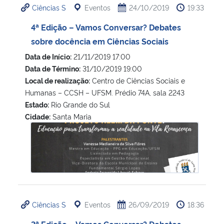
Ciências S
Eventos
24/10/2019
19:33
4ª Edição – Vamos Conversar? Debates
sobre docência em Ciências Sociais
Data de Início:
21/11/2019 17:00
Data de Término:
31/10/2019 19:00
Local de realização:
Centro de Ciências Sociais e
Humanas – CCSH – UFSM. Prédio 74A, sala 2243
Estado:
Rio Grande do Sul
Cidade:
Santa Maria
4ª Edição – Vamos Conversar? Debates sobre docência em 
Ciências S
Eventos
26/09/2019
18:36
3ª Edição – Vamos Conversar? Debates