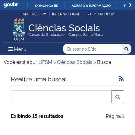
COMUNICA BR
ACESSO À INFORMAÇÃO
PARTI
Casa Civil
LANGUAGES
INTERNATIONAL
SÍTIOS DA UFSM
IR
PARA
Ciências Sociais
Ministério da Justiça e Segurança Pública
O
Cursos de Graduação – Campus Santa Maria
CONTEÚDO
Ministério da Defesa
Buscar no no Sítio
Busca
Busca:
Menu Principal do Sítio
Menu
Busc
Ministério das Relações Exteriores
Você está aqui:
UFSM
>
Ciências Sociais
>
Busca
Ministério da Economia
Início do conteúdo
Realize uma busca:
Ministério da Infraestrutura
Ministério da Agricultura, Pecuária e Abastecimento
Exibindo 15 resultados
Página 1
Ministério da Educação