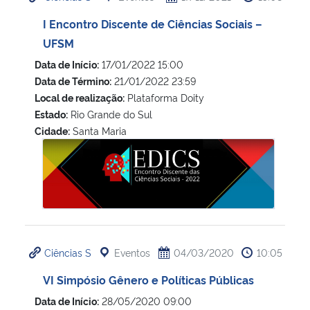
I Encontro Discente de Ciências Sociais –
Secretaria-Geral
UFSM
Data de Início:
17/01/2022 15:00
Secretaria de Governo
Data de Término:
21/01/2022 23:59
Local de realização:
Plataforma Doity
Gabinete de Segurança Institucional
Estado:
Rio Grande do Sul
Cidade:
Santa Maria
Advocacia-Geral da União
I Encontro Discente de Ciências Sociais – UFSM
Banco Central do Brasil
Planalto
Ciências S
Eventos
04/03/2020
10:05
VI Simpósio Gênero e Políticas Públicas
Data de Início:
28/05/2020 09:00