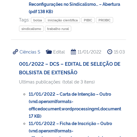
Reconfigurações no Sindicalismo… – Abertura
(pdf 138 KB)
Tags:
bolsa
iniciação científica
PIBIC
PROBIC
sindicalismo
trabalho rural
Ciências S
Edital
11/01/2022
15:03
001/2022 – DCS – EDITAL DE SELEÇÃO DE
BOLSISTA DE EXTENSÃO
Ultimas publicações: (total de 3 itens)
11/01/2022 – Carta de Intenção – Outro
(vnd.openxmlformats-
officedocument.wordprocessingml.document
17 KB)
11/01/2022 – Ficha de Inscrição – Outro
(vnd.openxmlformats-