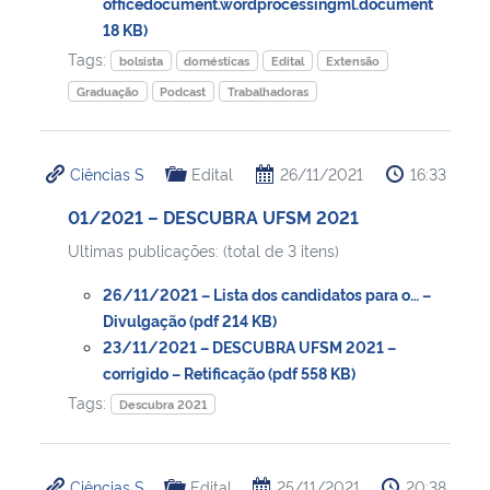
officedocument.wordprocessingml.document
18 KB)
Tags:
bolsista
domésticas
Edital
Extensão
Graduação
Podcast
Trabalhadoras
Ciências S
Edital
26/11/2021
16:33
01/2021 – DESCUBRA UFSM 2021
Ultimas publicações: (total de 3 itens)
26/11/2021 – Lista dos candidatos para o… –
Divulgação (pdf 214 KB)
23/11/2021 – DESCUBRA UFSM 2021 –
corrigido – Retificação (pdf 558 KB)
Tags:
Descubra 2021
Ciências S
Edital
25/11/2021
20:38