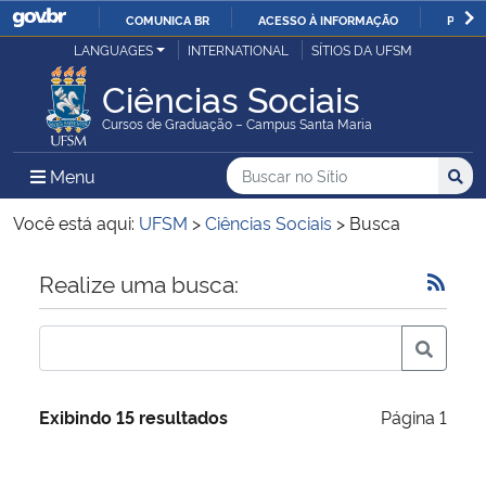
COMUNICA BR
ACESSO À INFORMAÇÃO
PARTI
Casa Civil
LANGUAGES
INTERNATIONAL
SÍTIOS DA UFSM
IR
PARA
Ciências Sociais
Ministério da Justiça e Segurança Pública
O
Cursos de Graduação – Campus Santa Maria
CONTEÚDO
Ministério da Defesa
Buscar no no Sítio
Busca
Busca:
Menu Principal do Sítio
Menu
Busc
Ministério das Relações Exteriores
Você está aqui:
UFSM
>
Ciências Sociais
>
Busca
Ministério da Economia
Início do conteúdo
Realize uma busca:
Ministério da Infraestrutura
Ministério da Agricultura, Pecuária e Abastecimento
Exibindo 15 resultados
Página 1
Ministério da Educação