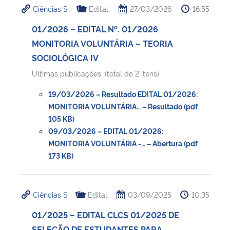
Ciências S
Edital
27/03/2026
16:55
Ministério da Cidadania
01/2026 – EDITAL Nº. 01/2026
Ministério da Saúde
MONITORIA VOLUNTÁRIA – TEORIA
SOCIOLÓGICA IV
Ministério de Minas e Energia
Ultimas publicações: (total de 2 itens)
Ministério da Ciência, Tecnologia, Inovações e Comunicações
19/03/2026 – Resultado EDITAL 01/2026:
MONITORIA VOLUNTÁRIA… – Resultado (pdf
Ministério do Meio Ambiente
105 KB)
09/03/2026 – EDITAL 01/2026:
MONITORIA VOLUNTÁRIA -… – Abertura (pdf
Ministério do Turismo
173 KB)
Ministério do Desenvolvimento Regional
Ciências S
Edital
03/09/2025
10:35
Controladoria-Geral da União
01/2025 – EDITAL CLCS 01/2025 DE
Ministério da Mulher, da Família e dos Direitos Humanos
SELEÇÃO DE ESTUDANTES PARA