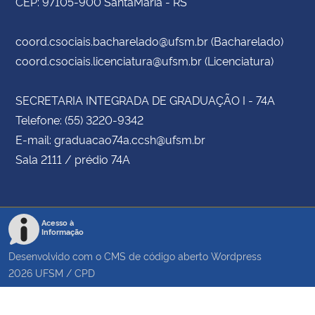
CEP: 97105-900 SantaMaria - RS
coord.csociais.bacharelado@ufsm.br (Bacharelado)
coord.csociais.licenciatura@ufsm.br (Licenciatura)
SECRETARIA INTEGRADA DE GRADUAÇÃO I - 74A
Telefone: (55) 3220-9342
E-mail: graduacao74a.ccsh@ufsm.br
Sala 2111 / prédio 74A
Acesso à
Informação
Desenvolvido com o CMS de código aberto
Wordpress
2026
UFSM
/
CPD