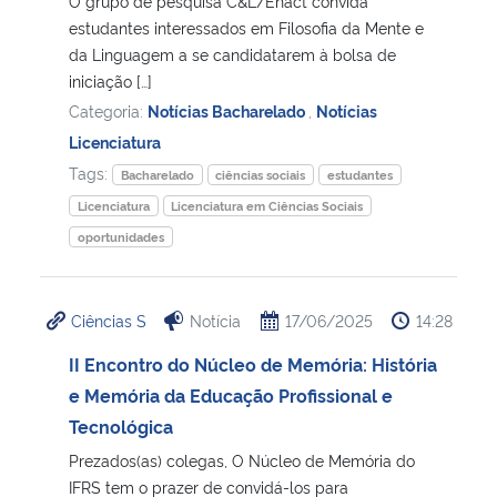
O grupo de pesquisa C&L/Enact convida
estudantes interessados em Filosofia da Mente e
Secretaria-Geral
da Linguagem a se candidatarem à bolsa de
iniciação […]
Categoria:
Notícias Bacharelado
,
Notícias
Secretaria de Governo
Licenciatura
Gabinete de Segurança Institucional
Tags:
Bacharelado
ciências sociais
estudantes
Licenciatura
Licenciatura em Ciências Sociais
Advocacia-Geral da União
oportunidades
Banco Central do Brasil
Ciências S
Notícia
17/06/2025
14:28
Planalto
II Encontro do Núcleo de Memória: História
e Memória da Educação Profissional e
Tecnológica
Prezados(as) colegas, O Núcleo de Memória do
IFRS tem o prazer de convidá-los para