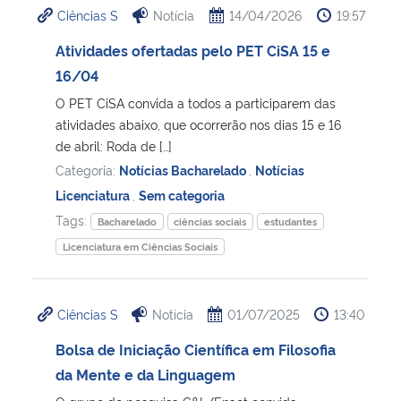
Ciências S
Notícia
14/04/2026
19:57
Ministério da Cidadania
Atividades ofertadas pelo PET CiSA 15 e
Ministério da Saúde
16/04
O PET CiSA convida a todos a participarem das
Ministério de Minas e Energia
atividades abaixo, que ocorrerão nos dias 15 e 16
de abril: Roda de […]
Ministério da Ciência, Tecnologia, Inovações e Comunicações
Categoria:
Notícias Bacharelado
,
Notícias
Licenciatura
,
Sem categoria
Ministério do Meio Ambiente
Tags:
Bacharelado
ciências sociais
estudantes
Licenciatura em Ciências Sociais
Ministério do Turismo
Ministério do Desenvolvimento Regional
Ciências S
Notícia
01/07/2025
13:40
Bolsa de Iniciação Científica em Filosofia
Controladoria-Geral da União
da Mente e da Linguagem
Ministério da Mulher, da Família e dos Direitos Humanos