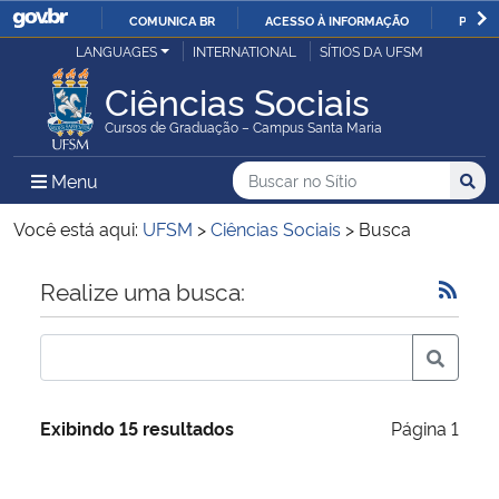
COMUNICA BR
ACESSO À INFORMAÇÃO
PARTI
Casa Civil
LANGUAGES
INTERNATIONAL
SÍTIOS DA UFSM
IR
PARA
Ciências Sociais
Ministério da Justiça e Segurança Pública
O
Cursos de Graduação – Campus Santa Maria
CONTEÚDO
Ministério da Defesa
Buscar no no Sítio
Busca
Busca:
Menu Principal do Sítio
Menu
Busc
Ministério das Relações Exteriores
Você está aqui:
UFSM
>
Ciências Sociais
>
Busca
Ministério da Economia
Início do conteúdo
Realize uma busca:
Ministério da Infraestrutura
Ministério da Agricultura, Pecuária e Abastecimento
Exibindo 15 resultados
Página 1
Ministério da Educação