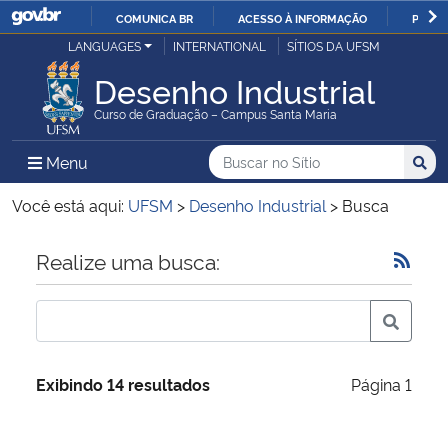
COMUNICA BR
ACESSO À INFORMAÇÃO
PARTI
Casa Civil
LANGUAGES
INTERNATIONAL
SÍTIOS DA UFSM
IR
PARA
Desenho Industrial
Ministério da Justiça e Segurança Pública
O
Curso de Graduação – Campus Santa Maria
CONTEÚDO
Ministério da Defesa
Buscar no no Sítio
Busca
Busca:
Menu Principal do Sítio
Menu
Busc
Ministério das Relações Exteriores
Você está aqui:
UFSM
>
Desenho Industrial
>
Busca
Ministério da Economia
Início do conteúdo
Realize uma busca:
Ministério da Infraestrutura
Ministério da Agricultura, Pecuária e Abastecimento
Exibindo 14 resultados
Página 1
Ministério da Educação