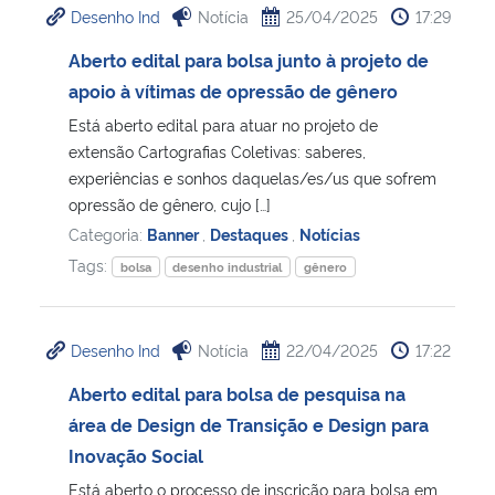
Desenho Ind
Notícia
25/04/2025
17:29
Aberto edital para bolsa junto à projeto de
apoio à vítimas de opressão de gênero
Está aberto edital para atuar no projeto de
extensão Cartografias Coletivas: saberes,
experiências e sonhos daquelas/es/us que sofrem
opressão de gênero, cujo […]
Categoria:
Banner
,
Destaques
,
Notícias
Tags:
bolsa
desenho industrial
gênero
Desenho Ind
Notícia
22/04/2025
17:22
Aberto edital para bolsa de pesquisa na
área de Design de Transição e Design para
Inovação Social
Está aberto o processo de inscrição para bolsa em