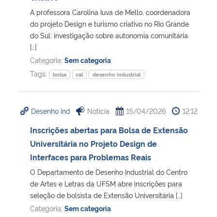
A professora Carolina Iuva de Mello, coordenadora
Secretaria-Geral
do projeto Design e turismo criativo no Rio Grande
do Sul: investigação sobre autonomia comunitária
[…]
Secretaria de Governo
Categoria:
Sem categoria
Tags:
Gabinete de Segurança Institucional
bolsa
cal
desenho industrial
Advocacia-Geral da União
Desenho Ind
Notícia
15/04/2026
12:12
Banco Central do Brasil
Inscrições abertas para Bolsa de Extensão
Universitária no Projeto Design de
Planalto
Interfaces para Problemas Reais
O Departamento de Desenho Industrial do Centro
de Artes e Letras da UFSM abre inscrições para
seleção de bolsista de Extensão Universitária […]
Categoria:
Sem categoria