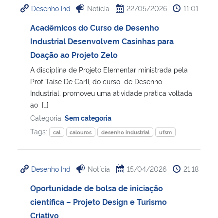
Desenho Ind
Notícia
22/05/2026
11:01
Ministério da Cidadania
Acadêmicos do Curso de Desenho
Ministério da Saúde
Industrial Desenvolvem Casinhas para
Doação ao Projeto Zelo
Ministério de Minas e Energia
A disciplina de Projeto Elementar ministrada pela
Prof Taíse De Carli, do curso de Desenho
Ministério da Ciência, Tecnologia, Inovações e Comunicações
Industrial, promoveu uma atividade prática voltada
ao […]
Ministério do Meio Ambiente
Categoria:
Sem categoria
Tags:
cal
calouros
desenho industrial
ufsm
Ministério do Turismo
Ministério do Desenvolvimento Regional
Desenho Ind
Notícia
15/04/2026
21:18
Oportunidade de bolsa de iniciação
Controladoria-Geral da União
científica – Projeto Design e Turismo
Criativo
Ministério da Mulher, da Família e dos Direitos Humanos