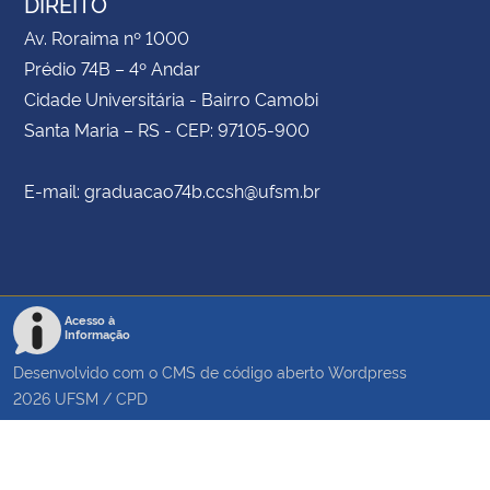
DIREITO
Av. Roraima nº 1000
Prédio 74B – 4º Andar
Cidade Universitária - Bairro Camobi
Santa Maria – RS - CEP: 97105-900
E-mail: graduacao74b.ccsh@ufsm.br
Acesso à
Informação
Desenvolvido com o CMS de código aberto
Wordpress
2026
UFSM
/
CPD