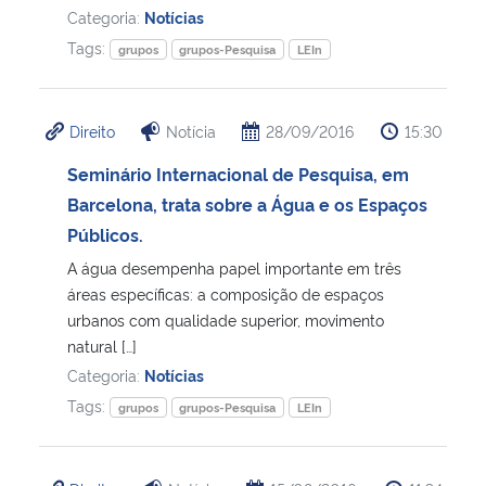
Categoria:
Notícias
Tags:
Secretaria-Geral
grupos
grupos-Pesquisa
LEIn
Secretaria de Governo
Direito
Notícia
28/09/2016
15:30
Gabinete de Segurança Institucional
Seminário Internacional de Pesquisa, em
Barcelona, trata sobre a Água e os Espaços
Advocacia-Geral da União
Públicos.
A água desempenha papel importante em três
Banco Central do Brasil
áreas específicas: a composição de espaços
urbanos com qualidade superior, movimento
Planalto
natural […]
Categoria:
Notícias
Tags:
grupos
grupos-Pesquisa
LEIn