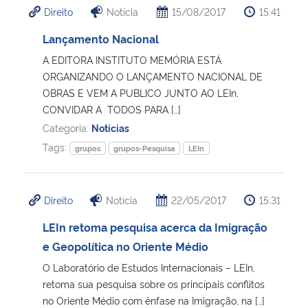
Direito
Notícia
15/08/2017
15:41
Ministério da Cidadania
Lançamento Nacional
Ministério da Saúde
A EDITORA INSTITUTO MEMÓRIA ESTÁ
ORGANIZANDO O LANÇAMENTO NACIONAL DE
Ministério de Minas e Energia
OBRAS E VEM A PUBLICO JUNTO AO LEIn,
CONVIDAR A TODOS PARA […]
Ministério da Ciência, Tecnologia, Inovações e Comunicações
Categoria:
Notícias
Tags:
grupos
grupos-Pesquisa
LEIn
Ministério do Meio Ambiente
Ministério do Turismo
Direito
Notícia
22/05/2017
15:31
LEIn retoma pesquisa acerca da Imigração
Ministério do Desenvolvimento Regional
e Geopolítica no Oriente Médio
O Laboratório de Estudos Internacionais – LEIn,
Controladoria-Geral da União
retoma sua pesquisa sobre os princípais conflitos
no Oriente Médio com ênfase na Imigração, na […]
Ministério da Mulher, da Família e dos Direitos Humanos