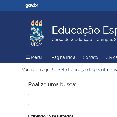
Casa Civil
Ministério da Justiça e
Segurança Pública
Educação Esp
Ministério da Agricultura,
Ministério da Educação
Curso de Graduação – Campus S
Pecuária e Abastecimento
Menu Principal do Sítio
Menu
Página Inicial
Contato
Dúvida
Ministério do Meio Ambiente
Ministério do Turismo
Você está aqui:
UFSM
>
Educação Especial
>
Bus
Início do conteúdo
Realize uma busca:
Secretaria de Governo
Gabinete de Segurança
Institucional
Exibindo 15 resultados