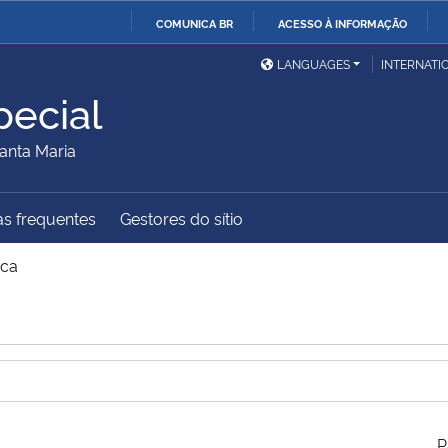
COMUNICA BR
ACESSO À INFORMAÇÃO
Ministério da Defesa
Ministério das Relações
Mini
IR
LANGUAGES
INTERNATI
Exteriores
PARA
ecial
O
Ministério da Cidadania
Ministério da Saúde
Mini
CONTEÚDO
anta Maria
s frequentes
Gestores do sítio
Ministério do
Controladoria-Geral da
Mini
Desenvolvimento Regional
União
Famí
ca
Hum
Advocacia-Geral da União
Banco Central do Brasil
Plan
P