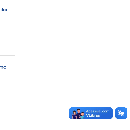
lio
rno