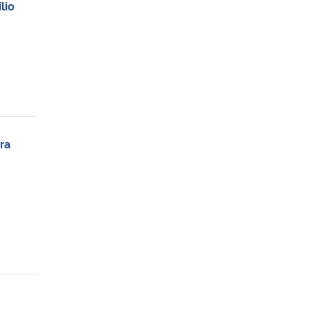
lio
ra