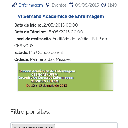
Enfermagem
Eventos
09/05/2015
11:49
Ministério da Cidadania
VI Semana Acadêmica de Enfermagem
Ministério da Saúde
Data de Início:
12/05/2015 00:00
Data de Término:
15/05/2015 00:00
Ministério de Minas e Energia
Local de realização:
Auditório do prédio FINEP do
CESNORS
Ministério da Ciência, Tecnologia, Inovações e Comunicações
Estado:
Rio Grande do Sul
Cidade:
Palmeira das Missões
VI Semana Acadêmica de Enfermagem
Ministério do Meio Ambiente
Ministério do Turismo
Ministério do Desenvolvimento Regional
Filtro por sites:
Controladoria-Geral da União
×
Ministério da Mulher, da Família e dos Direitos Humanos
Enfermagem (SM)