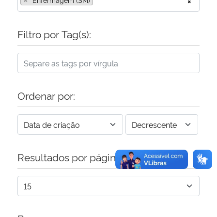
×
Secretaria-Geral
Filtro por Tag(s):
Secretaria de Governo
Gabinete de Segurança Institucional
Ordenar por:
Advocacia-Geral da União
Banco Central do Brasil
Planalto
Resultados por página: