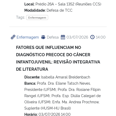
Local:
Prédio 26A – Sala 1352 (Reuniões CCS)
Modalidade:
Defesa de TCC
Tags:
Enfermagem
Enfermagem
Defesa
03/07/2026
14:00
FATORES QUE INFLUENCIAM NO
DIAGNÓSTICO PRECOCE DO CÂNCER
INFANTOJUVENIL: REVISÃO INTEGRATIVA
DE LITERATURA
Discente:
Isabella Amaral Breidenbach
Banca:
Profa. Dra. Eliane Tatsch Neves,
Presidente (UFSM); Profa. Dra. Rosiane Filipin
Rangel (UFSM); Profa. Esp. Diúlia Calegari de
Oliveira (UFSM); Enfa. Ma. Andrea Prochnow,
Suplente (HUSM-HU Brasil)
Horário:
03/07/2026 14:00