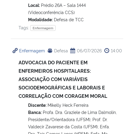
Local:
Prédio 26A – Sala 1444
(Videoconferência CCS)
Modalidade:
Defesa de TCC
Tags:
Enfermagem
Enfermagem
Defesa
06/07/2026
14:00
ADVOCACIA DO PACIENTE EM
ENFERMEIROS HOSPITALARES:
ASSOCIAÇÃO COM VARIÁVEIS
SOCIODEMOGRÁFICAS E LABORAIS E
CORRELAÇÃO COM CORAGEM MORAL
Discente:
Mikelly Heck Ferreira
Banca:
Profa. Dra. Graziele de Lima Dalmolin,
Presidente/Orientadora (UFSM); Prof. Dr.
Valdecir Zavarese da Costa (UFSM); Enfa.
Dra. Taís Carpes Lanes (HRSM); Enfa. Ma.