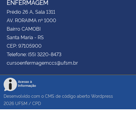
ENFERMAGEM
Prédio 26 A, Sala 1311
AV. RORAIMA nº 1000
Bairro CAMOBI
Santa Maria - RS
CEP: 97105900
Telefone: (55) 3220-8473
cursoenfermagemccs@ufsm.br
Acesso à
Informação
Desenvolvido com o CMS de código aberto
Wordpress
2026
UFSM
/
CPD