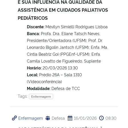
E SUA INFLUÊNCIA NA QUALIDADE DA
ASSISTÊNCIA EM CUIDADOS PALIATIVOS
PEDIÁTRICOS
Discente:
Mévilyn Simiélli Rodrigues Lisboa
Banca:
Profa. Dra. Eliane Tatsch Neves,
Presidente/Orientadora (UFSM); Prof. Dr.
Leonardo Bigolin Jantsch (UFSM); Enfa. Ma.
Cíntia Beatriz Goi (PPGEnf-UFSM); Enfa.
Camila Lovatto de Figueiredo, Suplente
Horário:
20/03/2026 13:30
Local:
Prédio 26A – Sala 1310
(Videoconferência)
Modalidade:
Defesa de TCC
Tags:
Enfermagem
Enfermagem
Defesa
16/01/2026
08:30