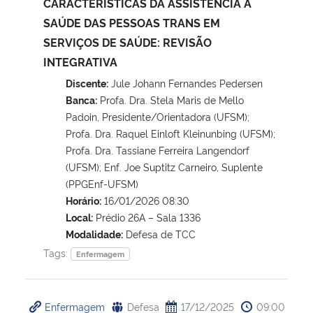
CARACTERÍSTICAS DA ASSISTÊNCIA À
SAÚDE DAS PESSOAS TRANS EM
SERVIÇOS DE SAÚDE: REVISÃO
INTEGRATIVA
Discente:
Jule Johann Fernandes Pedersen
Banca:
Profa. Dra. Stela Maris de Mello
Padoin, Presidente/Orientadora (UFSM);
Profa. Dra. Raquel Einloft Kleinunbing (UFSM);
Profa. Dra. Tassiane Ferreira Langendorf
(UFSM); Enf. Joe Suptitz Carneiro, Suplente
(PPGEnf-UFSM)
Horário:
16/01/2026 08:30
Local:
Prédio 26A – Sala 1336
Modalidade:
Defesa de TCC
Tags:
Enfermagem
Enfermagem
Defesa
17/12/2025
09:00