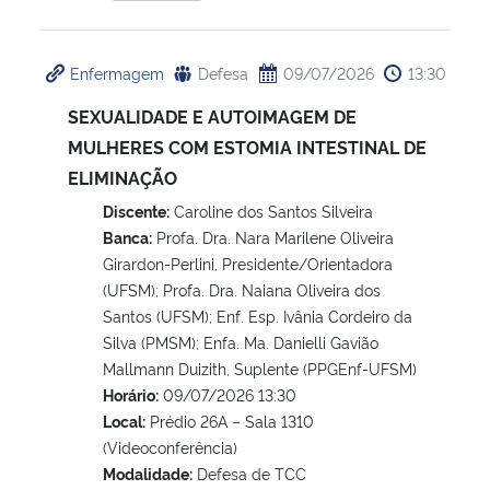
Secretaria-Geral
Enfermagem
Defesa
09/07/2026
13:30
Secretaria de Governo
SEXUALIDADE E AUTOIMAGEM DE
MULHERES COM ESTOMIA INTESTINAL DE
Gabinete de Segurança Institucional
ELIMINAÇÃO
Discente:
Caroline dos Santos Silveira
Advocacia-Geral da União
Banca:
Profa. Dra. Nara Marilene Oliveira
Girardon-Perlini, Presidente/Orientadora
Banco Central do Brasil
(UFSM); Profa. Dra. Naiana Oliveira dos
Santos (UFSM); Enf. Esp. Ivânia Cordeiro da
Planalto
Silva (PMSM); Enfa. Ma. Danielli Gavião
Mallmann Duizith, Suplente (PPGEnf-UFSM)
Horário:
09/07/2026 13:30
Local:
Prédio 26A – Sala 1310
(Videoconferência)
Modalidade:
Defesa de TCC