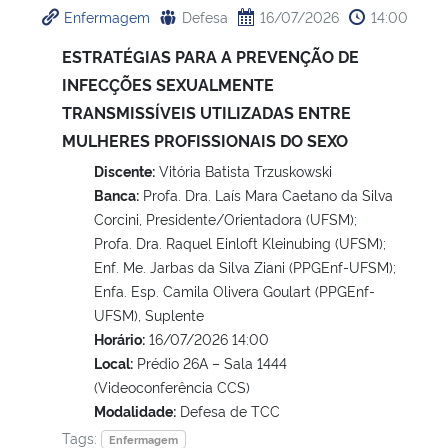
Enfermagem
Defesa
16/07/2026
14:00
Ministério da Cidadania
ESTRATÉGIAS PARA A PREVENÇÃO DE
Ministério da Saúde
INFECÇÕES SEXUALMENTE
TRANSMISSÍVEIS UTILIZADAS ENTRE
Ministério de Minas e Energia
MULHERES PROFISSIONAIS DO SEXO
Discente:
Vitória Batista Trzuskowski
Ministério da Ciência, Tecnologia, Inovações e Comunicações
Banca:
Profa. Dra. Laís Mara Caetano da Silva
Corcini, Presidente/Orientadora (UFSM);
Ministério do Meio Ambiente
Profa. Dra. Raquel Einloft Kleinubing (UFSM);
Enf. Me. Jarbas da Silva Ziani (PPGEnf-UFSM);
Ministério do Turismo
Enfa. Esp. Camila Olivera Goulart (PPGEnf-
UFSM), Suplente
Ministério do Desenvolvimento Regional
Horário:
16/07/2026 14:00
Local:
Prédio 26A – Sala 1444
(Videoconferência CCS)
Controladoria-Geral da União
Modalidade:
Defesa de TCC
Tags:
Enfermagem
Ministério da Mulher, da Família e dos Direitos Humanos