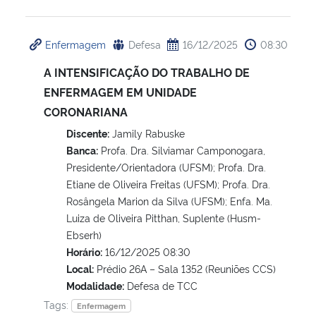
Enfermagem
Defesa
16/12/2025
08:30
A INTENSIFICAÇÃO DO TRABALHO DE
ENFERMAGEM EM UNIDADE
CORONARIANA
Discente:
Jamily Rabuske
Banca:
Profa. Dra. Silviamar Camponogara,
Presidente/Orientadora (UFSM); Profa. Dra.
Etiane de Oliveira Freitas (UFSM); Profa. Dra.
Rosângela Marion da Silva (UFSM); Enfa. Ma.
Luiza de Oliveira Pitthan, Suplente (Husm-
Ebserh)
Horário:
16/12/2025 08:30
Local:
Prédio 26A – Sala 1352 (Reuniões CCS)
Modalidade:
Defesa de TCC
Tags:
Enfermagem