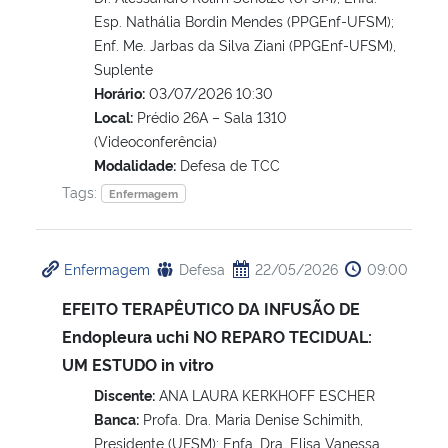
Esp. Nathália Bordin Mendes (PPGEnf-UFSM);
Enf. Me. Jarbas da Silva Ziani (PPGEnf-UFSM),
Suplente
Horário:
03/07/2026 10:30
Local:
Prédio 26A – Sala 1310
(Videoconferência)
Modalidade:
Defesa de TCC
Tags:
Enfermagem
Enfermagem
Defesa
22/05/2026
09:00
EFEITO TERAPÊUTICO DA INFUSÃO DE
Endopleura uchi NO REPARO TECIDUAL:
UM ESTUDO in vitro
Discente:
ANA LAURA KERKHOFF ESCHER
Banca:
Profa. Dra. Maria Denise Schimith,
Presidente (UFSM); Enfa. Dra. Elisa Vanessa