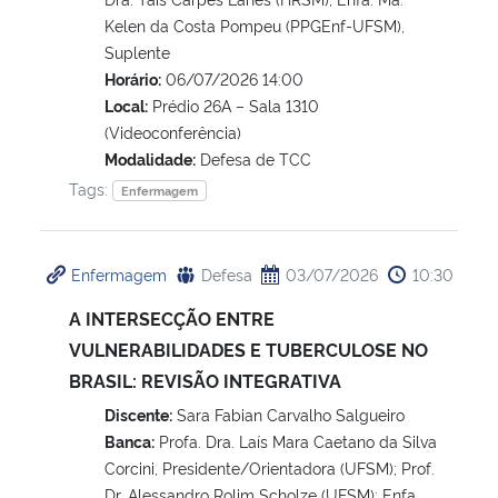
Kelen da Costa Pompeu (PPGEnf-UFSM),
Suplente
Horário:
06/07/2026 14:00
Local:
Prédio 26A – Sala 1310
(Videoconferência)
Modalidade:
Defesa de TCC
Tags:
Enfermagem
Enfermagem
Defesa
03/07/2026
10:30
A INTERSECÇÃO ENTRE
VULNERABILIDADES E TUBERCULOSE NO
BRASIL: REVISÃO INTEGRATIVA
Discente:
Sara Fabian Carvalho Salgueiro
Banca:
Profa. Dra. Laís Mara Caetano da Silva
Corcini, Presidente/Orientadora (UFSM); Prof.
Dr. Alessandro Rolim Scholze (UFSM); Enfa.