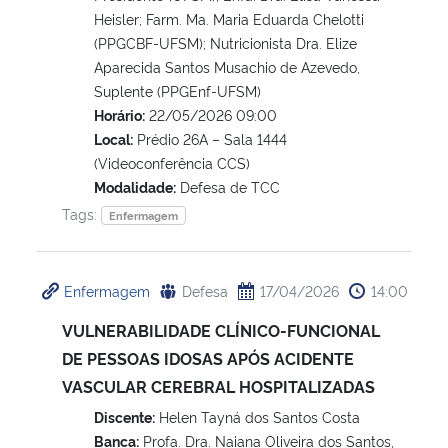
Heisler; Farm. Ma. Maria Eduarda Chelotti
(PPGCBF-UFSM); Nutricionista Dra. Elize
Aparecida Santos Musachio de Azevedo,
Suplente (PPGEnf-UFSM)
Horário:
22/05/2026 09:00
Local:
Prédio 26A – Sala 1444
(Videoconferência CCS)
Modalidade:
Defesa de TCC
Tags:
Enfermagem
Enfermagem
Defesa
17/04/2026
14:00
VULNERABILIDADE CLÍNICO-FUNCIONAL
DE PESSOAS IDOSAS APÓS ACIDENTE
VASCULAR CEREBRAL HOSPITALIZADAS
Discente:
Helen Tayná dos Santos Costa
Banca:
Profa. Dra. Naiana Oliveira dos Santos,