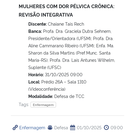
MULHERES COM DOR PÉLVICA CRÔNICA:
REVISÃO INTEGRATIVA
Discente:
Chaiane Tais Rech
Banca:
Profa. Dra. Graciela Dutra Sehnem,
Presidente/Orientadora (UFSM); Profa. Dra.
Aline Cammarano Ribeiro (UFSM); Enfa. Ma.
Sharon da Silva Martins (Pref.Munc. Santa
Maria-RS); Profa. Dra. Laís Antunes Wilhelm,
Suplente (UFSC)
Horário:
31/10/2025 09:00
Local:
Prédio 26A – Sala 1310
(Videoconferência)
Modalidade:
Defesa de TCC
Tags:
Enfermagem
Enfermagem
Defesa
01/10/2025
09:00