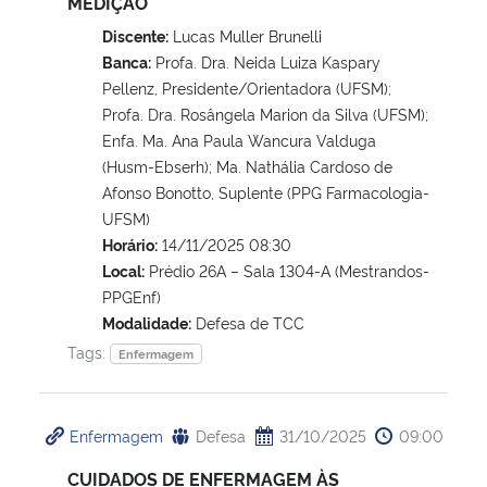
MEDIÇÃO
Discente:
Lucas Muller Brunelli
Banca:
Profa. Dra. Neida Luiza Kaspary
Pellenz, Presidente/Orientadora (UFSM);
Profa. Dra. Rosângela Marion da Silva (UFSM);
Enfa. Ma. Ana Paula Wancura Valduga
(Husm-Ebserh); Ma. Nathália Cardoso de
Afonso Bonotto, Suplente (PPG Farmacologia-
UFSM)
Horário:
14/11/2025 08:30
Local:
Prédio 26A – Sala 1304-A (Mestrandos-
PPGEnf)
Modalidade:
Defesa de TCC
Tags:
Enfermagem
Enfermagem
Defesa
31/10/2025
09:00
CUIDADOS DE ENFERMAGEM ÀS