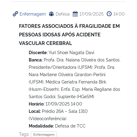
Enfermagem
Defesa
17/09/2025
14:00
FATORES ASSOCIADOS À FRAGILIDADE EM
PESSOAS IDOSAS APÓS ACIDENTE
VASCULAR CEREBRAL
Discente:
Yuri Shoei Nagata Davi
Banca:
Profa. Dra. Naiana Oliveira dos Santos,
Presidente/Orientadora (UFSM); Profa. Dra.
Nara Marilene Oliveira Girardon-Perlini
(UFSM); Médica Geriatra Fernanda Birk
(Husm-Ebserh); Enfa. Esp. Maria Regilane dos
Santos Godoi, Suplente (HGeSM)
Horário:
17/09/2025 14:00
Local:
Prédio 26A – Sala 1310
(Videoconferência)
Modalidade:
Defesa de TCC
Tags:
Enfermagem