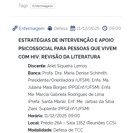
Tags:
Enfermagem
Secretaria-Geral
Enfermagem
Defesa
11/12/2025
09:00
Secretaria de Governo
ESTRATÉGIAS DE INTERVENÇÃO E APOIO
Gabinete de Segurança Institucional
PSICOSSOCIAL PARA PESSOAS QUE VIVEM
COM HIV: REVISÃO DA LITERATURA
Advocacia-Geral da União
Discente:
Ariel Siqueira Lemos
Banca:
Profa. Dra. Maria Denise Schimith,
Banco Central do Brasil
Presidente/Orientadora (UFSM); Enfa. Ma.
Juliana Maia Borges (PPGEnf/UFSM); Enfa.
Planalto
Ma. Márcia Gabriela Rodrigues de Lima
(Prefa. Santa Maria); Enf. Me. Jarbas da Silva
Ziani, Suplente (PPGEnf/UFSM)
Horário:
11/12/2025 09:00
Local:
Prédio 26A – Sala 1352 (Reuniões CCS)
Modalidade:
Defesa de TCC