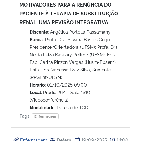
MOTIVADORES PARA A RENÚNCIA DO
PACIENTE À TERAPIA DE SUBSTITUIÇÃO
RENAL: UMA REVISÃO INTEGRATIVA
Discente:
Angélica Portella Passamany
Banca:
Profa. Dra. Silvana Bastos Cogo,
Presidente/Orientadora (UFSM); Profa. Dra.
Neida Luiza Kaspary Pellenz (UFSM); Enfa.
Esp. Carina Pinzon Vargas (Husm-Ebserh);
Enfa. Esp. Vanessa Braz Silva, Suplente
(PPGEnf-UFSM)
Horário:
01/10/2025 09:00
Local:
Prédio 26A – Sala 1310
(Videoconferência)
Modalidade:
Defesa de TCC
Tags:
Enfermagem
Enfermagem
Defesa
19/09/2025
14:00