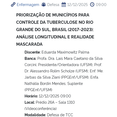
Enfermagem
Defesa
12/12/2025
09:00
Ministério da Cidadania
PRIORIZAÇÃO DE MUNICÍPIOS PARA
Ministério da Saúde
CONTROLE DA TUBERCULOSE NO RIO
GRANDE DO SUL, BRASIL (2017-2023):
Ministério de Minas e Energia
ANÁLISE LONGITUDINAL E REALIDADE
MASCARADA
Ministério da Ciência, Tecnologia, Inovações e Comunicações
Discente:
Eduarda Maximowitz Palma
Banca:
Profa. Dra. Laís Mara Caetano da Silva
Ministério do Meio Ambiente
Corcini, Presidente/Orientadora (UFSM); Prof.
Dr. Alessandro Rolim Scholze (UFSM); Enf. Me.
Ministério do Turismo
Jarbas da Silva Ziani (PPGEnf/UFSM); Enfa.
Nathália Bordin Mendes, Suplente
Ministério do Desenvolvimento Regional
(PPGEnf/UFSM)
Horário:
12/12/2025 09:00
Controladoria-Geral da União
Local:
Prédio 26A – Sala 1310
(Videoconferência)
Modalidade:
Defesa de TCC
Ministério da Mulher, da Família e dos Direitos Humanos