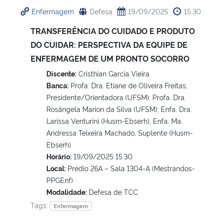
Enfermagem
Defesa
19/09/2025
15:30
TRANSFERÊNCIA DO CUIDADO E PRODUTO
DO CUIDAR: PERSPECTIVA DA EQUIPE DE
ENFERMAGEM DE UM PRONTO SOCORRO
Discente:
Cristhian Garcia Vieira
Banca:
Profa. Dra. Etiane de Oliveira Freitas,
Presidente/Orientadora (UFSM); Profa. Dra.
Rosângela Marion da Silva (UFSM); Enfa. Dra.
Larissa Venturini (Husm-Ebserh); Enfa. Ma.
Andressa Teixeira Machado, Suplente (Husm-
Ebserh)
Horário:
19/09/2025 15:30
Local:
Prédio 26A – Sala 1304-A (Mestrandos-
PPGEnf)
Modalidade:
Defesa de TCC
Tags:
Enfermagem