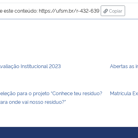
e este conteúdo:
https://ufsm.br/r-432-639
Copiar
para área de
valiação Institucional 2023
Abertas as 
eleção para o projeto “Conhece teu resíduo?
Matrícula E
ara onde vai nosso resíduo?”