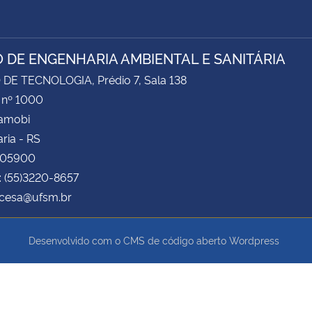
 DE ENGENHARIA AMBIENTAL E SANITÁRIA
DE TECNOLOGIA, Prédio 7, Sala 138
 nº 1000
Camobi
ria - RS
105900
: (55)3220-8657
 cesa@ufsm.br
Desenvolvido com o CMS de código aberto
Wordpress