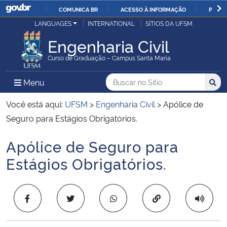
COMUNICA BR
ACESSO À INFORMAÇÃO
PARTI
Casa Civil
LANGUAGES
INTERNATIONAL
SÍTIOS DA UFSM
IR
PARA
Engenharia Civil
Ministério da Justiça e Segurança Pública
O
Curso de Graduação – Campus Santa Maria
CONTEÚDO
Ministério da Defesa
Buscar no no Sítio
Busca
Busca:
Menu Principal do Sítio
Menu
Busc
Ministério das Relações Exteriores
Você está aqui:
UFSM
>
Engenharia Civil
>
Apólice de
Seguro para Estágios Obrigatórios.
Ministério da Economia
Apólice de Seguro para
Início do conteúdo
Ministério da Infraestrutura
Estágios Obrigatórios.
Ministério da Agricultura, Pecuária e Abastecimento
Copiar para área 
Ministério da Educação