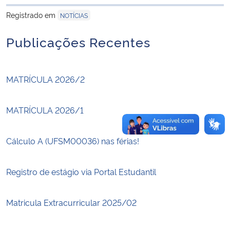
para área de trans
Registrado em
NOTÍCIAS
Secretaria-Geral
Publicações Recentes
Secretaria de Governo
MATRÍCULA 2026/2
Gabinete de Segurança Institucional
Advocacia-Geral da União
MATRÍCULA 2026/1
Banco Central do Brasil
Cálculo A (UFSM00036) nas férias!
Planalto
Registro de estágio via Portal Estudantil
Matricula Extracurricular 2025/02