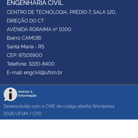
ENGENHARIA CIVIL
CENTRO DE TECNOLOGIA, PRÉDIO 7, SALA 120,
DIREÇÃO DO CT
AVENIDA RORAIMA nº 1000
Bairro CAMOBI
Santa Maria - RS
CEP: 97105900
Telefone: 3220-8400
E-mail: engcivil@ufsm.br
Acesso à
Informação
Desenvolvido com o CMS de código aberto
Wordpress
2026
UFSM
/
CPD