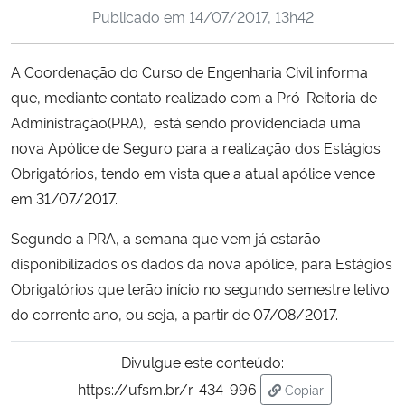
Publicado em
14/07/2017, 13h42
Ministério da Cidadania
Ministério da Saúde
A Coordenação do Curso de Engenharia Civil informa
que, mediante contato realizado com a Pró-Reitoria de
Ministério de Minas e Energia
Administração(PRA), está sendo providenciada uma
nova Apólice de Seguro para a realização dos Estágios
Ministério da Ciência, Tecnologia, Inovações e Comunicações
Obrigatórios, tendo em vista que a atual apólice vence
em 31/07/2017.
Ministério do Meio Ambiente
Segundo a PRA, a semana que vem já estarão
Ministério do Turismo
disponibilizados os dados da nova apólice, para Estágios
Obrigatórios que terão início no segundo semestre letivo
Ministério do Desenvolvimento Regional
do corrente ano, ou seja, a partir de 07/08/2017.
Controladoria-Geral da União
Divulgue este conteúdo:
https://ufsm.br/r-434-996
Copiar
Ministério da Mulher, da Família e dos Direitos Humanos