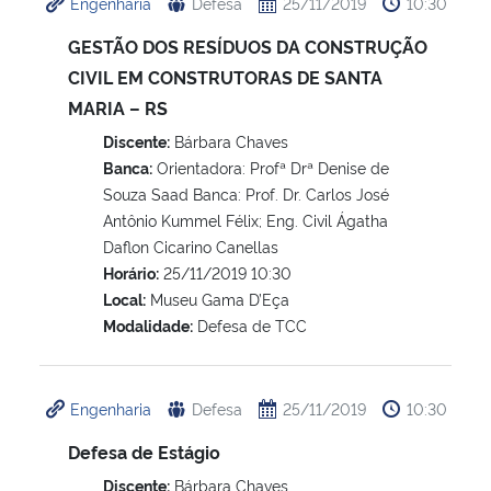
Engenharia
Defesa
25/11/2019
10:30
GESTÃO DOS RESÍDUOS DA CONSTRUÇÃO
CIVIL EM CONSTRUTORAS DE SANTA
MARIA – RS
Discente:
Bárbara Chaves
Banca:
Orientadora: Profª Drª Denise de
Souza Saad Banca: Prof. Dr. Carlos José
Antônio Kummel Félix; Eng. Civil Ágatha
Daflon Cicarino Canellas
Horário:
25/11/2019 10:30
Local:
Museu Gama D’Eça
Modalidade:
Defesa de TCC
Engenharia
Defesa
25/11/2019
10:30
Defesa de Estágio
Discente:
Bárbara Chaves