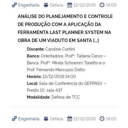
Engenharia
Defesa
12/12/2019
14:00
Ministério da Cidadania
ANÁLISE DO PLANEJAMENTO E CONTROLE
Ministério da Saúde
DE PRODUÇÃO COM A APLICAÇÃO DA
FERRAMENTA LAST PLANNER SYSTEM NA
Ministério de Minas e Energia
OBRA DE UM VIADUTO EM SANTA […]
Discente:
Caroline Contini
Ministério da Ciência, Tecnologia, Inovações e Comunicações
Banca:
Orientadora: Profª. Tatiana Cervo –
Banca: Profª. Mirela Schramm Tonetto e o
Ministério do Meio Ambiente
Prof. Fernando Marcuzzo Dotto
Horário:
12/12/2019 14:00
Ministério do Turismo
Local:
Sala de Conferência do GEPPASV –
Predio 10, sala 437
Ministério do Desenvolvimento Regional
Modalidade:
Defesa de TCC
Controladoria-Geral da União
Engenharia
Defesa
12/12/2019
14:00
Ministério da Mulher, da Família e dos Direitos Humanos