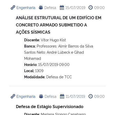
Engenharia
Defesa
15/07/2019
09:00
ANÁLISE ESTRUTURAL DE UM EDIFÍCIO EM
CONCRETO ARMADO SUBMETIDO A
AÇÕES SÍSMICAS
Discente:
Vitor Hugo Kist
Banca:
Professores: Almir Barros da Silva
Santos Neto; André Lübeck e Gihad
Mohamad
Horário:
15/07/2019 09:00
Local:
1309
Modalidade:
Defesa de TCC
Engenharia
Defesa
11/07/2019
09:00
Defesa de Estágio Supervisionado
Discente:
Mariana Slongo Canabarro