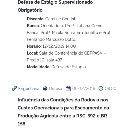
Defesa de Estágio Supervisionado
Obrigatório
Secretaria-Geral
Discente:
Caroline Contini
Banca:
Orientadora: Profª. Tatiana Cervo –
Secretaria de Governo
Banca: Profª. Mirela Schramm Tonetto e Prof.
Fernando Marcuzzo Dotto.
Gabinete de Segurança Institucional
Horário:
12/12/2019 14:00
Local:
Sala de Conferência do GEPPASV –
Advocacia-Geral da União
Predio 10, sala 437
Modalidade:
Defesa de Estágio
Banco Central do Brasil
Engenharia
Defesa
06/12/2019
08:00
Planalto
Influência das Condições da Rodovia nos
Custos Operacionais para Escoamento da
Produção Agrícola entre a RSC-392 e BR-
158