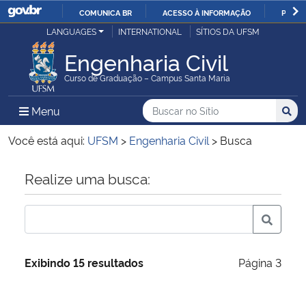
COMUNICA BR
ACESSO À INFORMAÇÃO
PARTI
Casa Civil
LANGUAGES
INTERNATIONAL
SÍTIOS DA UFSM
IR
PARA
Engenharia Civil
Ministério da Justiça e Segurança Pública
O
Curso de Graduação – Campus Santa Maria
CONTEÚDO
Ministério da Defesa
Buscar no no Sítio
Busca
Busca:
Menu Principal do Sítio
Menu
Busc
Ministério das Relações Exteriores
Você está aqui:
UFSM
>
Engenharia Civil
>
Busca
Ministério da Economia
Início do conteúdo
Realize uma busca:
Ministério da Infraestrutura
Ministério da Agricultura, Pecuária e Abastecimento
Exibindo 15 resultados
Página 3
Ministério da Educação