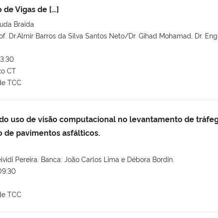
 de Vigas de […]
uda Braida
of. Dr.Almir Barros da Silva Santos Neto/Dr. Gihad Mohamad, Dr. Eng
3:30
xo CT
de TCC
e do uso de visão computacional no levantamento de tráfe
de pavimentos asfálticos.
ividi Pereira. Banca: João Carlos Lima e Débora Bordin.
09:30
de TCC