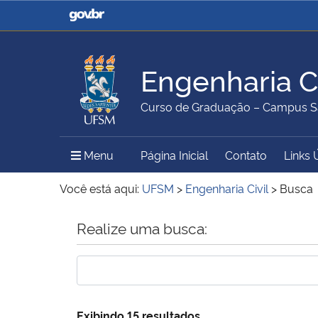
Casa Civil
Ministério da Justiça e
Segurança Pública
Engenharia Ci
Ministério da Agricultura,
Ministério da Educação
Curso de Graduação – Campus S
Pecuária e Abastecimento
Menu Principal do Sítio
Menu
Página Inicial
Contato
Links 
Ministério do Meio Ambiente
Ministério do Turismo
Você está aqui:
UFSM
>
Engenharia Civil
>
Busca
Início do conteúdo
Realize uma busca:
Secretaria de Governo
Gabinete de Segurança
Institucional
Exibindo 15 resultados