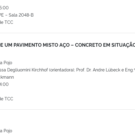
5:00
E – Sala 2048-B
de TCC
E UM PAVIMENTO MISTO AÇO – CONCRETO EM SITUAÇÃO
a Pojo
issa Degliuomini Kirchhof (orientadora); Prof. Dr. Andre Lübeck e Eng.
ackmann
4:00
de TCC
a Pojo