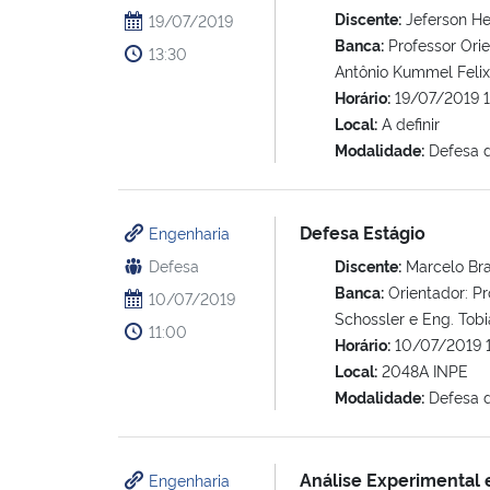
Discente:
Jeferson He
19/07/2019
Banca:
Professor Orie
13:30
Antônio Kummel Felix;
Horário:
19/07/2019 1
Local:
A definir
Modalidade:
Defesa d
Defesa Estágio
Engenharia
Defesa
Discente:
Marcelo Bra
Banca:
Orientador: Pr
10/07/2019
Schossler e Eng. Tobi
11:00
Horário:
10/07/2019 
Local:
2048A INPE
Modalidade:
Defesa d
Análise Experimental 
Engenharia