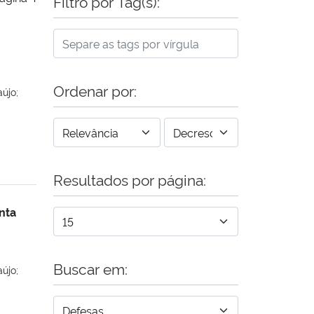
Filtro por Tag(s):
Ordenar por:
újo;
Resultados por página:
nta
Buscar em:
újo;