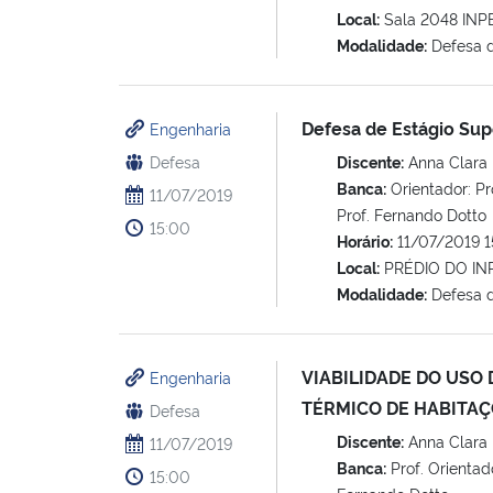
Local:
Sala 2048 INP
Modalidade:
Defesa 
Defesa de Estágio Sup
Engenharia
Defesa
Discente:
Anna Clara 
Banca:
Orientador: Pro
11/07/2019
Prof. Fernando Dotto
15:00
Horário:
11/07/2019 1
Local:
PRÉDIO DO INP
Modalidade:
Defesa d
VIABILIDADE DO USO
Engenharia
TÉRMICO DE HABITAÇ
Defesa
Discente:
Anna Clara 
11/07/2019
Banca:
Prof. Orientado
15:00