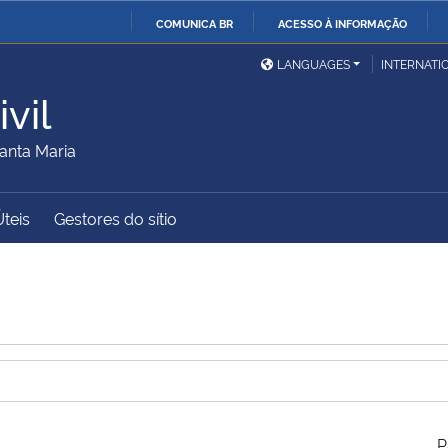
COMUNICA BR
ACESSO À INFORMAÇÃO
Ministério da Defesa
Ministério das Relações
Mini
IR
LANGUAGES
INTERNATI
Exteriores
PARA
vil
O
Ministério da Cidadania
Ministério da Saúde
Mini
CONTEÚDO
anta Maria
Úteis
Gestores do sítio
Ministério do
Controladoria-Geral da
Mini
Desenvolvimento Regional
União
Famí
Hum
Advocacia-Geral da União
Banco Central do Brasil
Plan
P