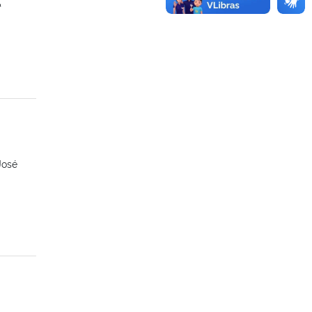
ª
José