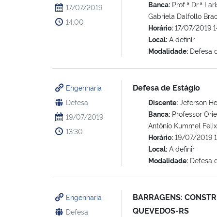
Banca:
Prof.ª Dr.ª Lar
17/07/2019
Gabriela Dalfollo Br
14:00
Horário:
17/07/2019 1
Local:
A definir
Modalidade:
Defesa d
Defesa de Estágio
Engenharia
Defesa
Discente:
Jeferson He
Banca:
Professor Orie
19/07/2019
Antônio Kummel Felix;
13:30
Horário:
19/07/2019 1
Local:
A definir
Modalidade:
Defesa d
BARRAGENS: CONSTR
Engenharia
QUEVEDOS-RS
Defesa