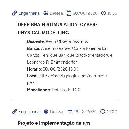
Ministério da Cidadania
Engenharia
Defesa
30/06/2026
15:30
Ministério da Saúde
DEEP BRAIN STIMULATION: CYBER-
PHYSICAL MODELLING
Ministério de Minas e Energia
Discente:
Kevin Oliveira Assimos
Banca:
Anselmo Rafael Cuckla (orientador),
Ministério da Ciência, Tecnologia, Inovações e Comunicações
Carlos Henrique Barriquello (co-orientador), e
Leonardo R. Emmendorfer
Ministério do Meio Ambiente
Horário:
30/06/2026 15:30
Local:
https://meet.google.com/ncn-hjdw-
Ministério do Turismo
poz
Modalidade:
Defesa de TCC
Ministério do Desenvolvimento Regional
Engenharia
Defesa
16/12/2024
14:00
Controladoria-Geral da União
Projeto e Implementação de um
Ministério da Mulher, da Família e dos Direitos Humanos