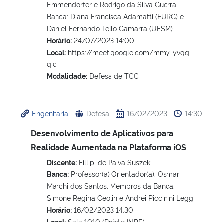
Emmendorfer e Rodrigo da Silva Guerra
Banca: Diana Francisca Adamatti (FURG) e
Daniel Fernando Tello Gamarra (UFSM)
Horário:
24/07/2023 14:00
Local:
https://meet.google.com/mmy-yvgq-
qid
Modalidade:
Defesa de TCC
Engenharia
Defesa
16/02/2023
14:30
Desenvolvimento de Aplicativos para
Realidade Aumentada na Plataforma iOS
Discente:
Fillipi de Paiva Suszek
Banca:
Professor(a) Orientador(a): Osmar
Marchi dos Santos, Membros da Banca:
Simone Regina Ceolin e Andrei Piccinini Legg
Horário:
16/02/2023 14:30
Local:
Sala 1010 (Prédio INPE)