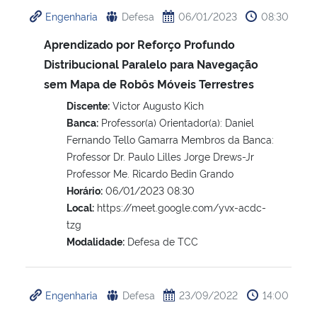
Engenharia
Defesa
06/01/2023
08:30
Aprendizado por Reforço Profundo
Distribucional Paralelo para Navegação
sem Mapa de Robôs Móveis Terrestres
Discente:
Victor Augusto Kich
Banca:
Professor(a) Orientador(a): Daniel
Fernando Tello Gamarra Membros da Banca:
Professor Dr. Paulo Lilles Jorge Drews-Jr
Professor Me. Ricardo Bedin Grando
Horário:
06/01/2023 08:30
Local:
https://meet.google.com/yvx-acdc-
tzg
Modalidade:
Defesa de TCC
Engenharia
Defesa
23/09/2022
14:00