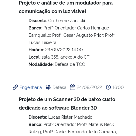
Projeto e análise de um modulador para
comunicação com luz visível
Discente:
Guilherme Zarzicki
Banca:
Profº Orientador Carlos Henrique
Barriquello; Profº Cesar Augusto Prior; Profº
Lucas Teixeira
Horário:
23/09/2022 14:00
Local:
sala 355, anexo A do CT
Modalidade:
Defesa de TCC
Engenharia
Defesa
24/08/2022
16:00
Projeto de um Scanner 3D de baixo custo
dedicado ao software Blender 3D
Discente:
Lucas Rister Machado
Banca:
Profº Orientador Profº Mateus Beck
Rutzig; Profº Daniel Fernando Tello Gamarra;