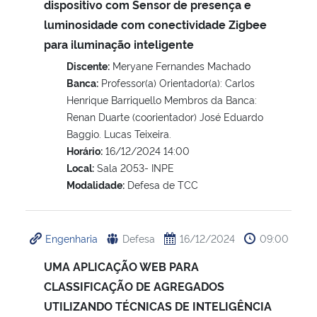
dispositivo com Sensor de presença e
luminosidade com conectividade Zigbee
Secretaria-Geral
para iluminação inteligente
Discente:
Meryane Fernandes Machado
Secretaria de Governo
Banca:
Professor(a) Orientador(a): Carlos
Henrique Barriquello Membros da Banca:
Gabinete de Segurança Institucional
Renan Duarte (coorientador) José Eduardo
Baggio. Lucas Teixeira.
Advocacia-Geral da União
Horário:
16/12/2024 14:00
Local:
Sala 2053- INPE
Banco Central do Brasil
Modalidade:
Defesa de TCC
Planalto
Engenharia
Defesa
16/12/2024
09:00
UMA APLICAÇÃO WEB PARA
CLASSIFICAÇÃO DE AGREGADOS
UTILIZANDO TÉCNICAS DE INTELIGÊNCIA