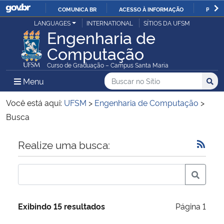
COMUNICA BR
ACESSO À INFORMAÇÃO
PARTI
Casa Civil
LANGUAGES
INTERNATIONAL
SÍTIOS DA UFSM
IR
Engenharia de
PARA
Computação
Ministério da Justiça e Segurança Pública
O
Curso de Graduação – Campus Santa Maria
CONTEÚDO
Ministério da Defesa
Buscar no no Sítio
Busca
Busca:
Menu Principal do Sítio
Menu
Busc
Ministério das Relações Exteriores
Você está aqui:
UFSM
>
Engenharia de Computação
>
Busca
Ministério da Economia
Início do conteúdo
Realize uma busca:
Ministério da Infraestrutura
Ministério da Agricultura, Pecuária e Abastecimento
Exibindo 15 resultados
Página 1
Ministério da Educação