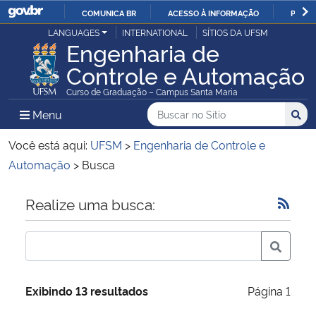
COMUNICA BR
ACESSO À INFORMAÇÃO
PARTI
Casa Civil
LANGUAGES
INTERNATIONAL
SÍTIOS DA UFSM
IR
Engenharia de
PARA
Controle e Automação
Ministério da Justiça e Segurança Pública
O
Curso de Graduação – Campus Santa Maria
CONTEÚDO
Ministério da Defesa
Buscar no no Sítio
Busca
Busca:
Menu Principal do Sítio
Menu
Busc
Ministério das Relações Exteriores
Você está aqui:
UFSM
>
Engenharia de Controle e
Automação
>
Busca
Ministério da Economia
Início do conteúdo
Realize uma busca:
Ministério da Infraestrutura
Ministério da Agricultura, Pecuária e Abastecimento
Exibindo 13 resultados
Página 1
Ministério da Educação