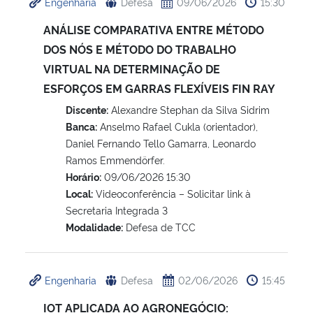
Engenharia
Defesa
09/06/2026
15:30
ANÁLISE COMPARATIVA ENTRE MÉTODO
DOS NÓS E MÉTODO DO TRABALHO
VIRTUAL NA DETERMINAÇÃO DE
ESFORÇOS EM GARRAS FLEXÍVEIS FIN RAY
Discente:
Alexandre Stephan da Silva Sidrim
Banca:
Anselmo Rafael Cukla (orientador),
Daniel Fernando Tello Gamarra, Leonardo
Ramos Emmendörfer.
Horário:
09/06/2026 15:30
Local:
Videoconferência – Solicitar link à
Secretaria Integrada 3
Modalidade:
Defesa de TCC
Engenharia
Defesa
02/06/2026
15:45
IOT APLICADA AO AGRONEGÓCIO: