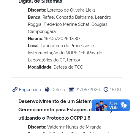
Digital de Sistemas
Discente:
Lorenzo de Oliveira Licks
Banca:
Rafael Concatto Beltrame, Leandro
Roggia, Frederico Menine Schaf, Douglas
Camponogara
Horário:
15/05/2026 13:30
Local:
Laboratório de Processos e
Instrumentação do NUPEDEE (Pav. de
Laboratórios do CT, térreo)
Modalidade:
Defesa de TCC
Engenharia
Defesa
21/05/2026
15:00
Desenvolvimento de um Sistema de
Gerenciamento para Estações de Recarga
utilizando o Protocolo OCPP 1.6
Discente:
Valdemir Nunes de Miranda