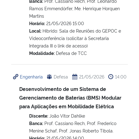
Banca:
Prof. Cassiano Rech, Prof. Leonardo
Ramos Emmendörfer, Me. Henrique Horquen
Martins
Horário:
21/05/2026 15:00
Local:
Híbrido: Sala de Reuniões do GEPOC e
Videoconferência (solicitar à Secretaria
Integrada III o link de acesso)
Modalidade:
Defesa de TCC
Engenharia
Defesa
21/05/2026
14:00
Desenvolvimento de um Sistema de
Gerenciamento de Baterias (BMS) Modular
para Aplicações em Mobilidade Elétrica
Discente:
João Vitor Dahlke
Banca:
Prof. Cassiano Rech, Prof. Frederico
Menine Schaf, Prof. Jonas Roberto Tibola.
Horário:
21/05/2026 14:00