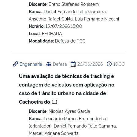
Discente:
Breno Stefanes Ronssem
Banca:
Daniel Fernando Tello Gamarra,
Secretaria-Geral
Anselmo Rafael Cukla, Luis Fernando Nicolini
Horário:
15/07/2026 15:00
Secretaria de Governo
Local:
FECHADA
Modalidade:
Defesa de TCC
Gabinete de Segurança Institucional
Advocacia-Geral da União
Engenharia
Defesa
26/06/2026
15:00
Uma avaliação de técnicas de tracking e
Banco Central do Brasil
contagem de veículos com aplicação no
caso de trânsito urbano na cidade de
Planalto
Cachoeira do […]
Discente:
Nicolas Ayres Garcia
Banca:
Leonardo Ramos Emmendorfer
(orientador), Daniel Fernando Tello Gamarra,
Marceli Adriane Schvartz.