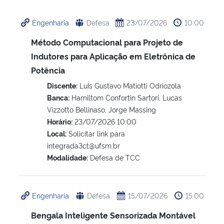
Ministério da Cidadania
Engenharia
Defesa
23/07/2026
10:00
Ministério da Saúde
Método Computacional para Projeto de
Indutores para Aplicação em Eletrônica de
Ministério de Minas e Energia
Potência
Discente:
LuÍs Gustavo Matiotti Odriozola
Ministério da Ciência, Tecnologia, Inovações e Comunicações
Banca:
Hamiltom Confortin Sartori, Lucas
Vizzotto Bellinaso, Jorge Massing
Ministério do Meio Ambiente
Horário:
23/07/2026 10:00
Local:
Solicitar link para
Ministério do Turismo
integrada3ct@ufsm.br
Modalidade:
Defesa de TCC
Ministério do Desenvolvimento Regional
Controladoria-Geral da União
Engenharia
Defesa
15/07/2026
15:00
Bengala Inteligente Sensorizada Montável
Ministério da Mulher, da Família e dos Direitos Humanos